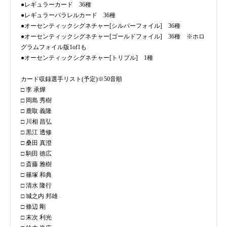
●レギュラーカード 36種
●レギュラーパラレルカード 36種
●オーセンティックシグネチャー[シルバーフォイル] 36種
●オーセンティックシグネチャー[ゴールドフォイル] 36種 ※ホロ
グラムフォイル版1of1も
●オーセンティックシグネチャー[トリプル] 1種
カード収録選手リスト(予定)※50音順
□ 李 承燁
□ 岡島 秀樹
□ 鹿取 義隆
□ 川相 昌弘
□ 黒江 透修
□ 桑田 真澄
□ 駒田 徳広
□ 斎藤 雅樹
□ 篠塚 和典
□ 清水 隆行
□ 城之内 邦雄
□ 條辺 剛
□ 末次 利光