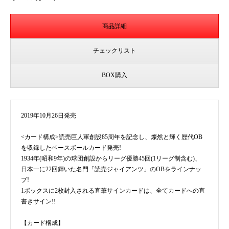
商品詳細
チェックリスト
BOX購入
2019年10月26日発売
<カード構成>読売巨人軍創設85周年を記念し、燦然と輝く歴代OB
を収録したベースボールカード発売!
1934年(昭和9年)の球団創設からリーグ優勝45回(1リーグ制含む)、
日本一に22回輝いた名門「読売ジャイアンツ」のOBをラインナッ
プ!
1ボックスに2枚封入される直筆サインカードは、全てカードへの直
書きサイン!!
【カード構成】