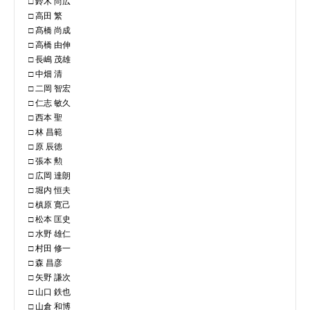
□ 鈴木 尚広
□ 高田 繁
□ 髙橋 尚成
□ 高橋 由伸
□ 長嶋 茂雄
□ 中畑 清
□ 二岡 智宏
□ 仁志 敏久
□ 西本 聖
□ 林 昌範
□ 原 辰徳
□ 張本 勲
□ 広岡 達朗
□ 堀内 恒夫
□ 槙原 寛己
□ 松本 匡史
□ 水野 雄仁
□ 村田 修一
□ 森 昌彦
□ 矢野 謙次
□ 山口 鉄也
□ 山倉 和博