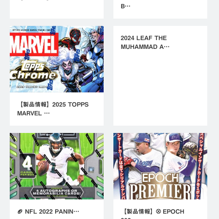
B…
2024 LEAF THE
MUHAMMAD A…
【製品情報】2025 TOPPS
MARVEL …
🏈 NFL 2022 PANIN…
【製品情報】⚾ EPOCH