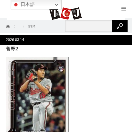
日本語
ホーム
菅野2
2026.03.14
菅野2