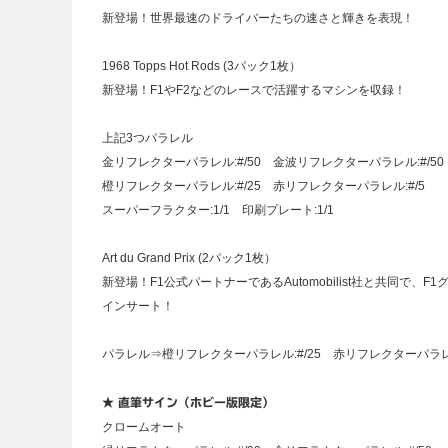
新登場！世界最速のドライバーたちの速さと輝きを表現！
1968 Topps Hot Rods (3パック1枚）
新登場！F1やF2などのレースで活躍するマシンを収録！
上記3つパラレル
金リフレクターパラレル:#/50 金波リフレクターパラレル:#/50
橙リフレクターパラレル:#/25 赤リフレクターパラレル:#/5
スーパーフラクター:1/1 印刷プレート:1/1
Art du Grand Prix (2パック1枚）
新登場！F1公式パートナーであるAutomobilist社と共同で、F1
インサート！
パラレル⇒橙リフレクターパラレル:#/25 赤リフレクターパラレル:
★ 直筆サイン（ホビー版限定）
クロームオート