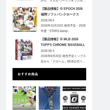
から「メタル ウーマンオブスポ…
【製品情報】⚾ EPOCH 2026
福岡ソフトバンクホークス
STARS&LEGENDS ベースボー
2026.08.4
ルカード
2026年10月10日 発売予定・2026
年度「STARS &amp…
【製品情報】⚾ MLB 2026
TOPPS CHROME BASEBALL
LOGOFRACTOR
2026.08.3
2026年8月20日 発売予定トップス
社から「クローム」MLB公式ベ…
おすすめ商品