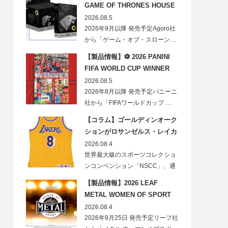
GAME OF THRONES HOUSE
STARK BLIND BOX
2026.08.5
2026年9月以降 発売予定Agoro社
から「ゲーム・オブ・スローン…
【製品情報】⚽ 2026 PANINI
FIFA WORLD CUP WINNER
STICKER POSTER
2026.08.5
2026年8月以降 発売予定パニーニ
社から「FIFAワールドカップ …
【コラム】ゴールディンオーク
ションがロサンゼルス・レイカ
ーズのオフィシャルオークショ
2026.08.4
ンスポンサーに！
世界最大級のスポーツコレクショ
ンコンベンション「NSCC」、通
称「ナショ…
【製品情報】2026 LEAF
METAL WOMEN OF SPORT
HOBBY
2026.08.4
2026年9月25日 発売予定リーフ社