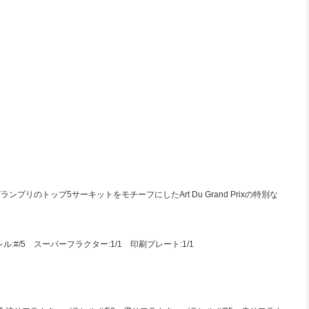
グランプリのトップ5サーキットをモチーフにしたArt Du Grand Prixの特別な
#/5 スーパーフラクター:1/1 印刷プレート:1/1