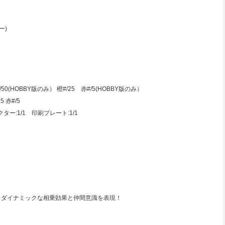
ー)
(HOBBY版のみ） 橙#/25 赤#/5(HOBBY版のみ）
 赤#/5
クター:1/1 印刷プレート:1/1
！ダイナミックな相乗効果と仲間意識を表現！