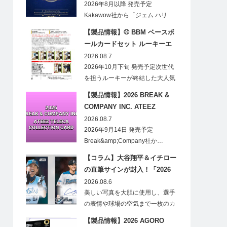
CARDS HOBBY
2026年8月以降 発売予定
Kakawow社から「ジェム ハリ
ー・ポ…
【製品情報】⚾ BBM ベースボ
ールカードセット ルーキーエ
ディションプレミアム 2026
2026.08.7
2026年10月下旬 発売予定次世代
を担うルーキーが終結した大人気
の…
【製品情報】2026 BREAK &
COMPANY INC. ATEEZ
TELECA COLLECTION CARD
2026.08.7
2026年9月14日 発売予定
Break&amp;Company社か…
【コラム】大谷翔平＆イチロー
の直筆サインが封入！「2026
Topps NPB Stadium Club」が
2026.08.6
見逃せない
美しい写真を大胆に使用し、選手
の表情や球場の空気まで一枚のカ
ードに閉じ込める「T…
【製品情報】2026 AGORO