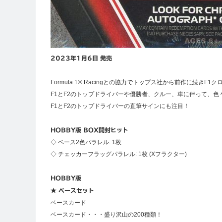
2023年1月6日 発売
Formula 1® Racingとの協力でトップス社から前作に続き
F1とF2のトップドライバーや優勝者、クルー、車に伴って、
F1とF2のトップドライバーの直筆サインにも注目！
HOBBY版 BOX開封ヒット
◇ ベース2色パラレル: 1枚
◇ チェッカーフラッグパラレル: 1枚 (Xフラクター)
HOBBY版
★ ベースセット
ベースカード
ベースカード・・・盛り沢山の200種類！