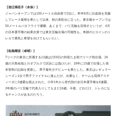
【池江璃花子（水泳）】
ジャパンオープンでは100メートル自由形で2位に。昨年8月に白血病を克服
してレース復帰を果たして以来、初の表彰台に立った。東京都オープンでは
50メートルバタフライで優勝。あくまで、パリ五輪を目指すというが、4月
の日本選手権の結果次第では東京五輪出場の可能性も。奇跡のヒロインのト
レカで勇気と希望を分けてもらいたい。
【松島輝空（卓球）】
Tリーグの東京に所属する13歳は2月9日の対彩たま戦でリーグ初出場。26
歳の大島祐哉とのダブルスで試合には負けたが、18年に15歳で出場した張
本智和の記録を更新し、男子最年少デビューを果たした。東京はレギュラー
シーズン1位で男子ファイナルに進んだが、出番なく、チームも琉球アステ
ィーダに3連覇を阻止された。小学1年から世代別の全日本選手権を6連覇。
3年後のパリ五輪で代表入りしてもまだ16歳。今後、どれだけ、トレカにな
るチャンスがあるのだろう。