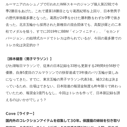
ルーマニアのルシュノブで行われたW杯スキーのジャンプ個人第22戦で今
季2勝目をあげた。これで通算18勝目となり葛西紀明を上回り、日本勢男子
の歴代単独最多勝となった。葛西が24季をかけた勝利数をわずか3季で抜き
去った。北京五輪から採用された新種目の混合団体でも、高梨沙羅との二本
柱でメダルを狙う。すでに2019年にBBM「インフィニティ」、「セカンド
バージョン」の始球式カードでトレカは作られているが、今回の最多勝での
トレカ化は決定的か？
【鈴木健吾（男子マラソン）】
びわ湖毎日マラソンで、従来の日本記録を33秒も更新する2時間4分56秒で
優勝。自身5度目のフルマラソンでの快挙達成で3年後のパリ五輪が楽しみ
になってきた。すでに、東京五輪の男子マラソン代表3名、補欠2名は決ま
っているため、出場はできない。日本陸連の報奨金制度も昨年限りで終わっ
ていたため、報奨金1億円もなし。今回はトレカを作って、日本新記録を讃
えるのはいかがでしょう？
Cove【ライター】
国内外のコレクションアイテムを収集して30年。保護猫の姉妹を引き取り