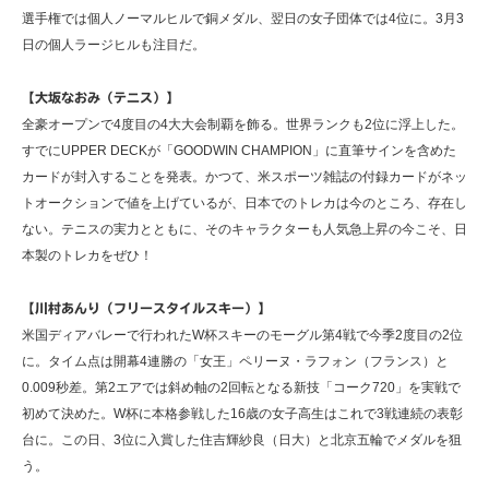
選手権では個人ノーマルヒルで銅メダル、翌日の女子団体では4位に。3月3
日の個人ラージヒルも注目だ。
【大坂なおみ（テニス）】
全豪オープンで4度目の4大大会制覇を飾る。世界ランクも2位に浮上した。
すでにUPPER DECKが「GOODWIN CHAMPION」に直筆サインを含めた
カードが封入することを発表。かつて、米スポーツ雑誌の付録カードがネッ
トオークションで値を上げているが、日本でのトレカは今のところ、存在し
ない。テニスの実力とともに、そのキャラクターも人気急上昇の今こそ、日
本製のトレカをぜひ！
【川村あんり（フリースタイルスキー）】
米国ディアバレーで行われたW杯スキーのモーグル第4戦で今季2度目の2位
に。タイム点は開幕4連勝の「女王」ペリーヌ・ラフォン（フランス）と
0.009秒差。第2エアでは斜め軸の2回転となる新技「コーク720」を実戦で
初めて決めた。W杯に本格参戦した16歳の女子高生はこれで3戦連続の表彰
台に。この日、3位に入賞した住吉輝紗良（日大）と北京五輪でメダルを狙
う。