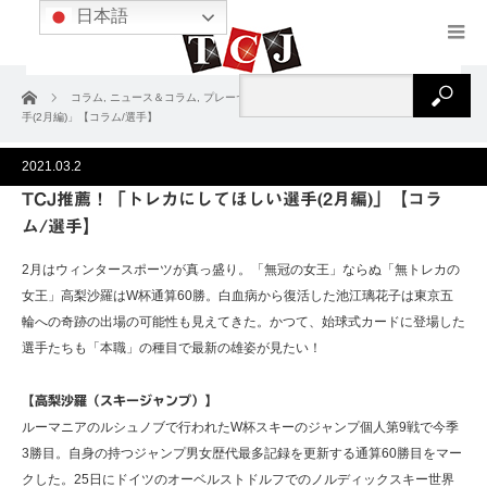
日本語
ホーム
コラム
,
ニュース＆コラム
,
プレーヤー
TCJ推薦！「トレカにしてほしい選
手(2月編)」【コラム/選手】
2021.03.2
TCJ推薦！「トレカにしてほしい選手(2月編)」【コラ
ム/選手】
2月はウィンタースポーツが真っ盛り。「無冠の女王」ならぬ「無トレカの
女王」高梨沙羅はW杯通算60勝。白血病から復活した池江璃花子は東京五
輪への奇跡の出場の可能性も見えてきた。かつて、始球式カードに登場した
選手たちも「本職」の種目で最新の雄姿が見たい！
【高梨沙羅（スキージャンプ）】
ルーマニアのルシュノブで行われたW杯スキーのジャンプ個人第9戦で今季
3勝目。自身の持つジャンプ男女歴代最多記録を更新する通算60勝目をマー
クした。25日にドイツのオーベルストドルフでのノルディックスキー世界