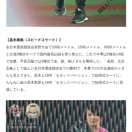
【高木美帆（スピードスケート）】
全日本選抜競技会長野大会で1000メートル、1500メートル、3000メートル
と出場3種目すべてで国内最高記録を塗り替えた。これで今季は5種目14戦
で全勝。平昌五輪では3種目で金、銀、銅メダルを獲得した。「仮想」北京
五輪として臨んだ全日本選抜競技会での勝利で、本番での2大会連続のメダ
ルも見えてきた。高木も18年「セカンドバージョン」で始球式カードに。
ちなみに妹の高木那菜も18年「セカンドバージョン」で始球式カードに登
場している。