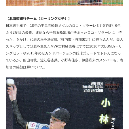
【北海道銀行チーム（カーリング女子）】
日本選手権で、18年の平昌五輪銅メダルのロコ・ソラーレを7‐6で破り6年
ぶり2度目の優勝。連覇なら平昌五輪出場が決まったロコ・ソラーレに「待
った」をかけ、代表の座を決定戦（稚内市・時期未定）に持ち込んだ。美人
スキップとして話題を集めたMVP吉村紗也香はすでに2016年のBBMカーリ
ングセットや2015年のセカンドバージョンの始球式カードでトレカになっ
ているが、船山弓枝、近江谷杏菜、小野寺佳歩、伊藤彩未のメンバーも、表
彰台の笑顔は輝いていた。