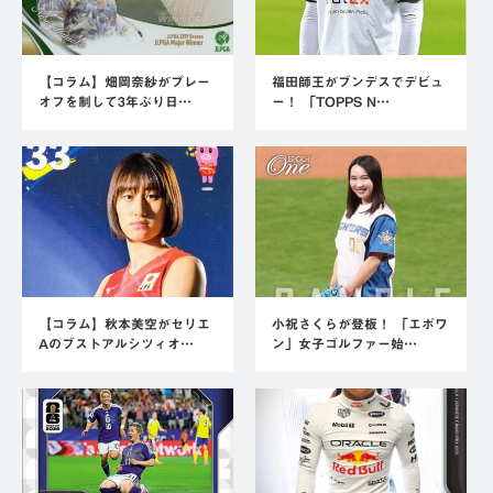
【コラム】畑岡奈紗がプレー
福田師王がブンデスでデビュ
オフを制して3年ぶり日…
ー！ 「TOPPS N…
【コラム】秋本美空がセリエ
小祝さくらが登板！ 「エポワ
Aのブストアルシツィオ…
ン」女子ゴルファー始…