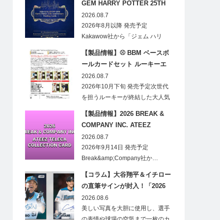
GEM HARRY POTTER 25TH
ANNIVERSARY TRADING
2026.08.7
CARDS HOBBY
2026年8月以降 発売予定
Kakawow社から「ジェム ハリ
ー・ポ…
【製品情報】⚾ BBM ベースボ
ールカードセット ルーキーエ
ディションプレミアム 2026
2026.08.7
2026年10月下旬 発売予定次世代
を担うルーキーが終結した大人気
の…
【製品情報】2026 BREAK &
COMPANY INC. ATEEZ
TELECA COLLECTION CARD
2026.08.7
2026年9月14日 発売予定
Break&amp;Company社か…
【コラム】大谷翔平＆イチロー
の直筆サインが封入！「2026
Topps NPB Stadium Club」が
2026.08.6
見逃せない
美しい写真を大胆に使用し、選手
の表情や球場の空気まで一枚のカ