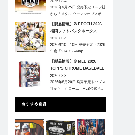
HOBBY
2026.08.4
2026年9月25日 発売予定リーフ社
から「メタル ウーマンオブスポ…
【製品情報】⚾ EPOCH 2026
福岡ソフトバンクホークス
STARS&LEGENDS ベースボー
2026.08.4
ルカード
2026年10月10日 発売予定・2026
年度「STARS &amp…
【製品情報】⚾ MLB 2026
TOPPS CHROME BASEBALL
LOGOFRACTOR
2026.08.3
2026年8月20日 発売予定トップス
社から「クローム」MLB公式ベ…
おすすめ商品