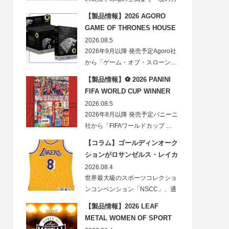
ードに閉じ込める「T…
【製品情報】2026 AGORO
GAME OF THRONES HOUSE
STARK BLIND BOX
2026.08.5
2026年9月以降 発売予定Agoro社
から「ゲーム・オブ・スローン…
【製品情報】⚽ 2026 PANINI
FIFA WORLD CUP WINNER
STICKER POSTER
2026.08.5
2026年8月以降 発売予定パニーニ
社から「FIFAワールドカップ …
【コラム】ゴールディンオーク
ションがロサンゼルス・レイカ
ーズのオフィシャルオークショ
2026.08.4
ンスポンサーに！
世界最大級のスポーツコレクショ
ンコンベンション「NSCC」、通
称「ナショ…
【製品情報】2026 LEAF
METAL WOMEN OF SPORT