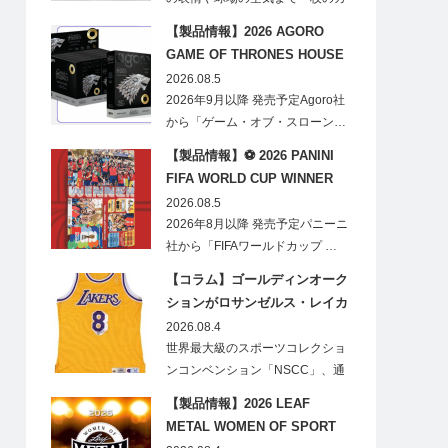
ードに閉じ込める「T…
【製品情報】2026 AGORO
GAME OF THRONES HOUSE
STARK BLIND BOX
2026.08.5
2026年9月以降 発売予定Agoro社
から「ゲーム・オブ・スローン…
【製品情報】⚽ 2026 PANINI
FIFA WORLD CUP WINNER
STICKER POSTER
2026.08.5
2026年8月以降 発売予定パニーニ
社から「FIFAワールドカップ …
【コラム】ゴールディンオーク
ションがロサンゼルス・レイカ
ーズのオフィシャルオークショ
2026.08.4
ンスポンサーに！
世界最大級のスポーツコレクショ
ンコンベンション「NSCC」、通
称「ナショ…
【製品情報】2026 LEAF
METAL WOMEN OF SPORT