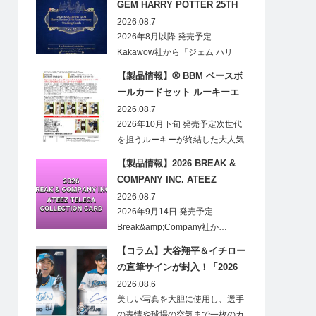
GEM HARRY POTTER 25TH
ANNIVERSARY TRADING
2026.08.7
CARDS HOBBY
2026年8月以降 発売予定
Kakawow社から「ジェム ハリ
ー・ポ…
【製品情報】⚾ BBM ベースボ
ールカードセット ルーキーエ
ディションプレミアム 2026
2026.08.7
2026年10月下旬 発売予定次世代
を担うルーキーが終結した大人気
の…
【製品情報】2026 BREAK &
COMPANY INC. ATEEZ
TELECA COLLECTION CARD
2026.08.7
2026年9月14日 発売予定
Break&amp;Company社か…
【コラム】大谷翔平＆イチロー
の直筆サインが封入！「2026
Topps NPB Stadium Club」が
2026.08.6
見逃せない
美しい写真を大胆に使用し、選手
の表情や球場の空気まで一枚のカ