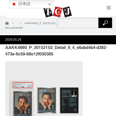
日本語
ホーム
AAKK4660_P_20152153_Detail_9_4_e6abd4b4-d382-473e-9c59-
68e12f030385
2026.05.29
AAKK4660_P_20152153_Detail_9_4_e6abd4b4-d382-
473e-9c59-68e12f030385