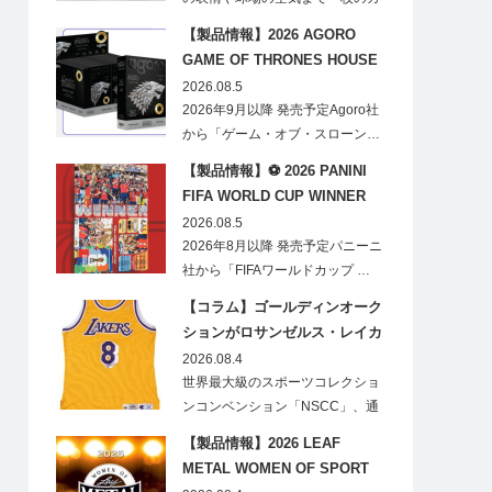
ードに閉じ込める「T…
【製品情報】2026 AGORO
GAME OF THRONES HOUSE
STARK BLIND BOX
2026.08.5
2026年9月以降 発売予定Agoro社
から「ゲーム・オブ・スローン…
【製品情報】⚽ 2026 PANINI
FIFA WORLD CUP WINNER
STICKER POSTER
2026.08.5
2026年8月以降 発売予定パニーニ
社から「FIFAワールドカップ …
【コラム】ゴールディンオーク
ションがロサンゼルス・レイカ
ーズのオフィシャルオークショ
2026.08.4
ンスポンサーに！
世界最大級のスポーツコレクショ
ンコンベンション「NSCC」、通
称「ナショ…
【製品情報】2026 LEAF
METAL WOMEN OF SPORT