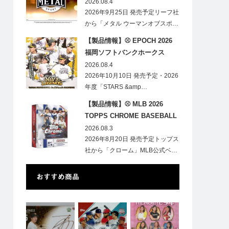
HOBBY
2026.08.4
2026年9月25日 発売予定リーフ社
から「メタル ウーマンオブスポ…
【製品情報】⚾ EPOCH 2026
福岡ソフトバンクホークス
STARS&LEGENDS ベースボー
2026.08.4
ルカード
2026年10月10日 発売予定・2026
年度「STARS &amp…
【製品情報】⚾ MLB 2026
TOPPS CHROME BASEBALL
LOGOFRACTOR
2026.08.3
2026年8月20日 発売予定トップス
社から「クローム」MLB公式ベ…
おすすめ商品