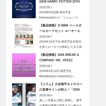
GEM HARRY POTTER 25TH
ANNIVERSARY TRADING
2026.08.7
CARDS HOBBY
2026年8月以降 発売予定
Kakawow社から「ジェム ハリ
ー・ポ…
【製品情報】⚾ BBM ベースボ
ールカードセット ルーキーエ
ディションプレミアム 2026
2026.08.7
2026年10月下旬 発売予定次世代
を担うルーキーが終結した大人気
の…
【製品情報】2026 BREAK &
COMPANY INC. ATEEZ
TELECA COLLECTION CARD
2026.08.7
2026年9月14日 発売予定
Break&amp;Company社か…
【コラム】大谷翔平＆イチロー
の直筆サインが封入！「2026
Topps NPB Stadium Club」が
2026.08.6
見逃せない
美しい写真を大胆に使用し、選手
の表情や球場の空気まで一枚のカ