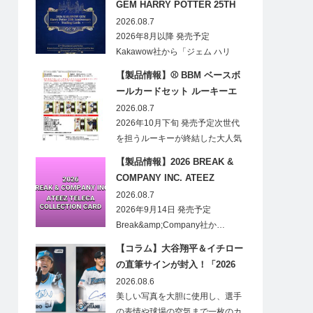
GEM HARRY POTTER 25TH
ANNIVERSARY TRADING
2026.08.7
CARDS HOBBY
2026年8月以降 発売予定
Kakawow社から「ジェム ハリ
ー・ポ…
【製品情報】⚾ BBM ベースボ
ールカードセット ルーキーエ
ディションプレミアム 2026
2026.08.7
2026年10月下旬 発売予定次世代
を担うルーキーが終結した大人気
の…
【製品情報】2026 BREAK &
COMPANY INC. ATEEZ
TELECA COLLECTION CARD
2026.08.7
2026年9月14日 発売予定
Break&amp;Company社か…
【コラム】大谷翔平＆イチロー
の直筆サインが封入！「2026
Topps NPB Stadium Club」が
2026.08.6
見逃せない
美しい写真を大胆に使用し、選手
の表情や球場の空気まで一枚のカ