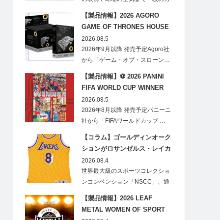
ードに閉じ込める「T…
【製品情報】2026 AGORO
GAME OF THRONES HOUSE
STARK BLIND BOX
2026.08.5
2026年9月以降 発売予定Agoro社
から「ゲーム・オブ・スローン…
【製品情報】⚽ 2026 PANINI
FIFA WORLD CUP WINNER
STICKER POSTER
2026.08.5
2026年8月以降 発売予定パニーニ
社から「FIFAワールドカップ …
【コラム】ゴールディンオーク
ションがロサンゼルス・レイカ
ーズのオフィシャルオークショ
2026.08.4
ンスポンサーに！
世界最大級のスポーツコレクショ
ンコンベンション「NSCC」、通
称「ナショ…
【製品情報】2026 LEAF
METAL WOMEN OF SPORT