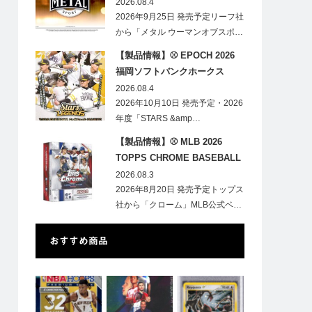
HOBBY
2026.08.4
2026年9月25日 発売予定リーフ社
から「メタル ウーマンオブスポ…
【製品情報】⚾ EPOCH 2026
福岡ソフトバンクホークス
STARS&LEGENDS ベースボー
2026.08.4
ルカード
2026年10月10日 発売予定・2026
年度「STARS &amp…
【製品情報】⚾ MLB 2026
TOPPS CHROME BASEBALL
LOGOFRACTOR
2026.08.3
2026年8月20日 発売予定トップス
社から「クローム」MLB公式ベ…
おすすめ商品