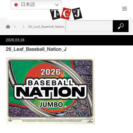
日本語
ホーム
26_Leaf_Baseball_Nation_J
2026.03.18
26_Leaf_Baseball_Nation_J