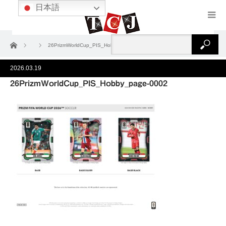
日本語
ホーム
26PrizmWorldCup_PIS_Hobby_page-0002
2026.03.19
26PrizmWorldCup_PIS_Hobby_page-0002