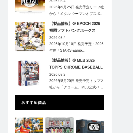
HOBBY
2026.08.4
2026年9月25日 発売予定リーフ社
から「メタル ウーマンオブスポ…
【製品情報】⚾ EPOCH 2026
福岡ソフトバンクホークス
STARS&LEGENDS ベースボー
2026.08.4
ルカード
2026年10月10日 発売予定・2026
年度「STARS &amp…
【製品情報】⚾ MLB 2026
TOPPS CHROME BASEBALL
LOGOFRACTOR
2026.08.3
2026年8月20日 発売予定トップス
社から「クローム」MLB公式ベ…
おすすめ商品