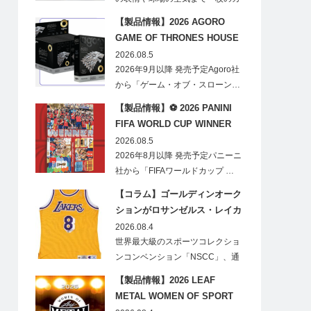
ードに閉じ込める「T…
【製品情報】2026 AGORO
GAME OF THRONES HOUSE
STARK BLIND BOX
2026.08.5
2026年9月以降 発売予定Agoro社
から「ゲーム・オブ・スローン…
【製品情報】⚽ 2026 PANINI
FIFA WORLD CUP WINNER
STICKER POSTER
2026.08.5
2026年8月以降 発売予定パニーニ
社から「FIFAワールドカップ …
【コラム】ゴールディンオーク
ションがロサンゼルス・レイカ
ーズのオフィシャルオークショ
2026.08.4
ンスポンサーに！
世界最大級のスポーツコレクショ
ンコンベンション「NSCC」、通
称「ナショ…
【製品情報】2026 LEAF
METAL WOMEN OF SPORT