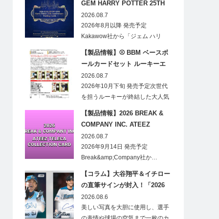
GEM HARRY POTTER 25TH
ANNIVERSARY TRADING
2026.08.7
CARDS HOBBY
2026年8月以降 発売予定
Kakawow社から「ジェム ハリ
ー・ポ…
【製品情報】⚾ BBM ベースボ
ールカードセット ルーキーエ
ディションプレミアム 2026
2026.08.7
2026年10月下旬 発売予定次世代
を担うルーキーが終結した大人気
の…
【製品情報】2026 BREAK &
COMPANY INC. ATEEZ
TELECA COLLECTION CARD
2026.08.7
2026年9月14日 発売予定
Break&amp;Company社か…
【コラム】大谷翔平＆イチロー
の直筆サインが封入！「2026
Topps NPB Stadium Club」が
2026.08.6
見逃せない
美しい写真を大胆に使用し、選手
の表情や球場の空気まで一枚のカ