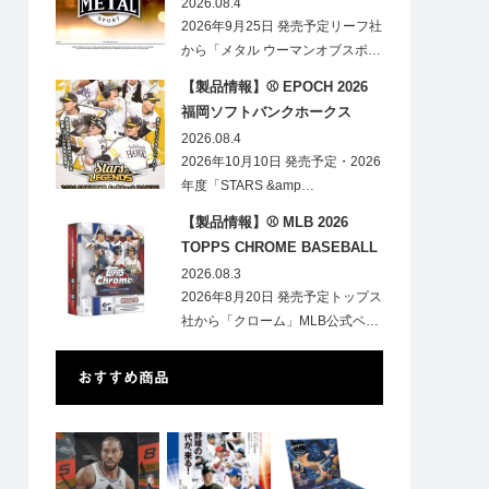
HOBBY
2026.08.4
2026年9月25日 発売予定リーフ社
から「メタル ウーマンオブスポ…
【製品情報】⚾ EPOCH 2026
福岡ソフトバンクホークス
STARS&LEGENDS ベースボー
2026.08.4
ルカード
2026年10月10日 発売予定・2026
年度「STARS &amp…
【製品情報】⚾ MLB 2026
TOPPS CHROME BASEBALL
LOGOFRACTOR
2026.08.3
2026年8月20日 発売予定トップス
社から「クローム」MLB公式ベ…
おすすめ商品