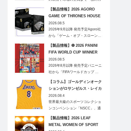
ードに閉じ込める「T…
【製品情報】2026 AGORO
GAME OF THRONES HOUSE
STARK BLIND BOX
2026.08.5
2026年9月以降 発売予定Agoro社
から「ゲーム・オブ・スローン…
【製品情報】⚽ 2026 PANINI
FIFA WORLD CUP WINNER
STICKER POSTER
2026.08.5
2026年8月以降 発売予定パニーニ
社から「FIFAワールドカップ …
【コラム】ゴールディンオーク
ションがロサンゼルス・レイカ
ーズのオフィシャルオークショ
2026.08.4
ンスポンサーに！
世界最大級のスポーツコレクショ
ンコンベンション「NSCC」、通
称「ナショ…
【製品情報】2026 LEAF
METAL WOMEN OF SPORT