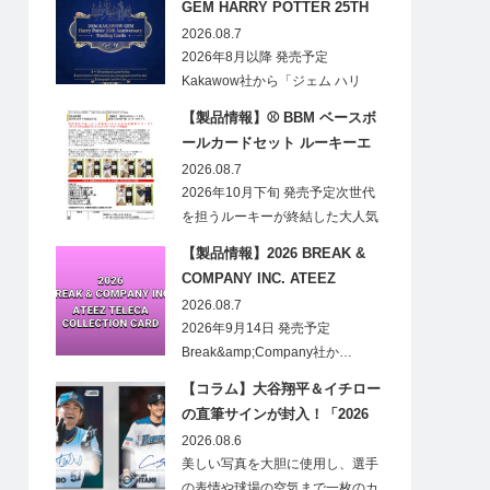
GEM HARRY POTTER 25TH
ANNIVERSARY TRADING
2026.08.7
CARDS HOBBY
2026年8月以降 発売予定
Kakawow社から「ジェム ハリ
ー・ポ…
【製品情報】⚾ BBM ベースボ
ールカードセット ルーキーエ
ディションプレミアム 2026
2026.08.7
2026年10月下旬 発売予定次世代
を担うルーキーが終結した大人気
の…
【製品情報】2026 BREAK &
COMPANY INC. ATEEZ
TELECA COLLECTION CARD
2026.08.7
2026年9月14日 発売予定
Break&amp;Company社か…
【コラム】大谷翔平＆イチロー
の直筆サインが封入！「2026
Topps NPB Stadium Club」が
2026.08.6
見逃せない
美しい写真を大胆に使用し、選手
の表情や球場の空気まで一枚のカ