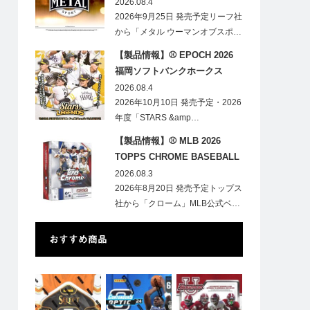
HOBBY
2026.08.4
2026年9月25日 発売予定リーフ社
から「メタル ウーマンオブスポ…
【製品情報】⚾ EPOCH 2026
福岡ソフトバンクホークス
STARS&LEGENDS ベースボー
2026.08.4
ルカード
2026年10月10日 発売予定・2026
年度「STARS &amp…
【製品情報】⚾ MLB 2026
TOPPS CHROME BASEBALL
LOGOFRACTOR
2026.08.3
2026年8月20日 発売予定トップス
社から「クローム」MLB公式ベ…
おすすめ商品