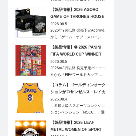
ードに閉じ込める「T…
【製品情報】2026 AGORO
GAME OF THRONES HOUSE
STARK BLIND BOX
2026.08.5
2026年9月以降 発売予定Agoro社
から「ゲーム・オブ・スローン…
【製品情報】⚽ 2026 PANINI
FIFA WORLD CUP WINNER
STICKER POSTER
2026.08.5
2026年8月以降 発売予定パニーニ
社から「FIFAワールドカップ …
【コラム】ゴールディンオーク
ションがロサンゼルス・レイカ
ーズのオフィシャルオークショ
2026.08.4
ンスポンサーに！
世界最大級のスポーツコレクショ
ンコンベンション「NSCC」、通
称「ナショ…
【製品情報】2026 LEAF
METAL WOMEN OF SPORT