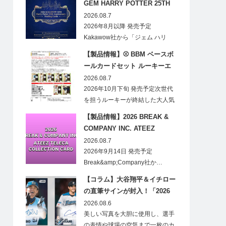
GEM HARRY POTTER 25TH
ANNIVERSARY TRADING
2026.08.7
CARDS HOBBY
2026年8月以降 発売予定
Kakawow社から「ジェム ハリ
ー・ポ…
【製品情報】⚾ BBM ベースボ
ールカードセット ルーキーエ
ディションプレミアム 2026
2026.08.7
2026年10月下旬 発売予定次世代
を担うルーキーが終結した大人気
の…
【製品情報】2026 BREAK &
COMPANY INC. ATEEZ
TELECA COLLECTION CARD
2026.08.7
2026年9月14日 発売予定
Break&amp;Company社か…
【コラム】大谷翔平＆イチロー
の直筆サインが封入！「2026
Topps NPB Stadium Club」が
2026.08.6
見逃せない
美しい写真を大胆に使用し、選手
の表情や球場の空気まで一枚のカ