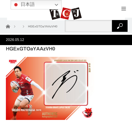
日本語
ホーム
HGExGTOaYAAzVH0
2026.05.12
HGExGTOaYAAzVH0