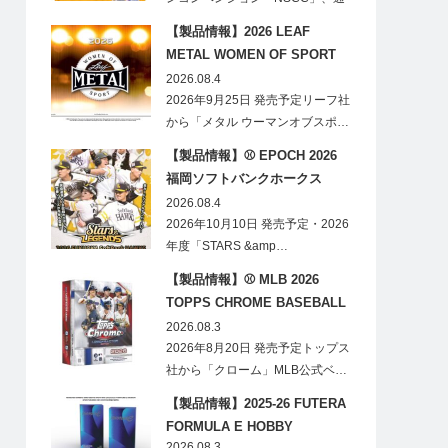
称「ナショ…
【製品情報】2026 LEAF
METAL WOMEN OF SPORT
HOBBY
2026.08.4
2026年9月25日 発売予定リーフ社
から「メタル ウーマンオブスポ…
【製品情報】⚾ EPOCH 2026
福岡ソフトバンクホークス
STARS&LEGENDS ベースボー
2026.08.4
ルカード
2026年10月10日 発売予定・2026
年度「STARS &amp…
【製品情報】⚾ MLB 2026
TOPPS CHROME BASEBALL
LOGOFRACTOR
2026.08.3
2026年8月20日 発売予定トップス
社から「クローム」MLB公式ベ…
【製品情報】2025-26 FUTERA
FORMULA E HOBBY
2026.08.3