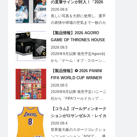
の直筆サインが封入！「2026
Topps NPB Stadium Club」が
2026.08.6
見逃せない
美しい写真を大胆に使用し、選手
の表情や球場の空気まで一枚のカ
ードに閉じ込める「T…
【製品情報】2026 AGORO
GAME OF THRONES HOUSE
STARK BLIND BOX
2026.08.5
2026年9月以降 発売予定Agoro社
から「ゲーム・オブ・スローン…
【製品情報】⚽ 2026 PANINI
FIFA WORLD CUP WINNER
STICKER POSTER
2026.08.5
2026年8月以降 発売予定パニーニ
社から「FIFAワールドカップ …
【コラム】ゴールディンオーク
ションがロサンゼルス・レイカ
ーズのオフィシャルオークショ
2026.08.4
ンスポンサーに！
世界最大級のスポーツコレクショ
ンコンベンション「NSCC」、通