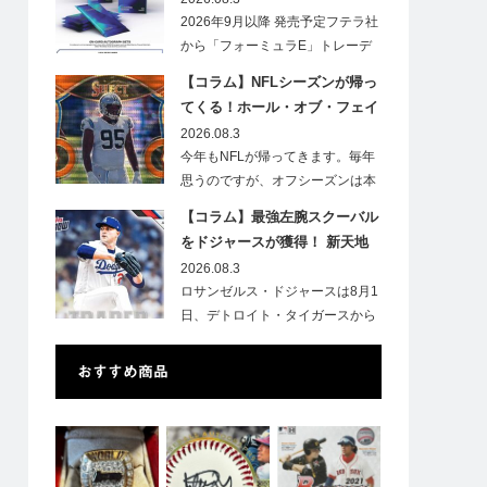
2026年9月以降 発売予定フテラ社
から「フォーミュラE」トレーデ
ィ…
【コラム】NFLシーズンが帰っ
てくる！ホール・オブ・フェイ
ムゲームで注目したい7選手
2026.08.3
今年もNFLが帰ってきます。毎年
思うのですが、オフシーズンは本
当に短いですね。各…
【コラム】最強左腕スクーバル
をドジャースが獲得！ 新天地
での初トレカは「Go Blue !」
2026.08.3
のインスク入り！
ロサンゼルス・ドジャースは8月1
日、デトロイト・タイガースから
タリク…
おすすめ商品