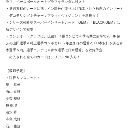
ラフ、ベースボールオートグラフをランダム封入！
・透過素材のカードに箔サイン部分が盛り上げ加工された独自のインサート
「デコモリシグネチャー：ブラックヴィジョン」を新投入！
・シリーズ横断型スーパーインサートカード「GEM」「BLACK GEM」は
新デザインで登場！
・コンボオートグラフは、現役3・4番コンビで今季も共に前半で20 HR超
えの山田選手＆村上選手コンボと1982年生まれの通算2,000本安打を誇る青
木選手＆内川選手コンボ（※青木選手は日米通算）を収録予定
・封入される全てのカードはシリアルNo.入り！
【収録予定】
＜現役＆マスコット＞
奥川 恭伸
石山 泰稚
高梨 裕稔
原 樹理
清水 昇
寺島 成輝
石川 雅規