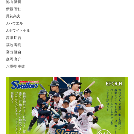
池山 隆寛
伊藤 智仁
尾花髙夫
J.ハウエル
J.ホワイトセル
高津 臣吾
福地 寿樹
宮出 隆自
森岡 良介
八重樫 幸雄