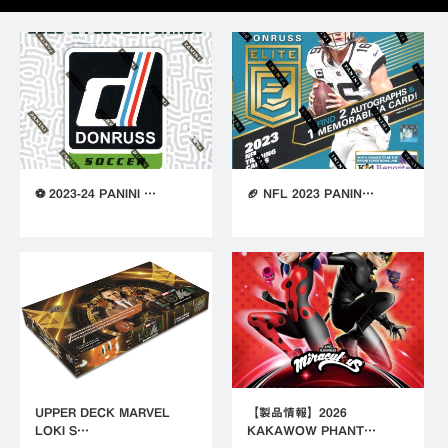
⚽ 2023-24 PANINI …
🏈 NFL 2023 PANIN…
UPPER DECK MARVEL
【製品情報】2026
LOKI S…
KAKAWOW PHANT…