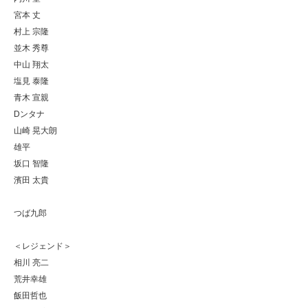
宮本 丈
村上 宗隆
並木 秀尊
中山 翔太
塩見 泰隆
青木 宣親
Dンタナ
山崎 晃大朗
雄平
坂口 智隆
濱田 太貴
つば九郎
＜レジェンド＞
相川 亮二
荒井幸雄
飯田哲也