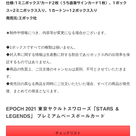
仕様:1ミニボックス⁼カード2枚（うち直筆サインカード1枚）、1ボック
ス=2ミニボックス入り、1カートン=12ボックス入り
発売元:エポック社
★制作中情報につき、内容等が変更になる場合がございます。
◆1ボックスですべての種類は揃いません。
◆封入率に関する情報は生産数に対する割合でありボックス内の出現率を保
証するものではありません。
◆商品の性質上、ご注文後のキャンセルは原則、不可とさせていただきま
す。
◆発売日の異なる商品を同時にご注文いただいた場合、すべての商品が発売
後、まとめての発送となります。
EPOCH 2021 東京ヤクルトスワローズ「STARS ＆
LEGENDS」 プレミアムベースボールカード
チェックリスト