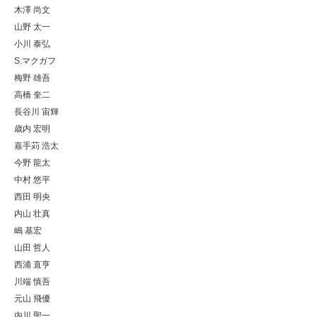
木澤 尚文
山野 太一
小川 泰弘
S.マクガフ
梅野 雄吾
高橋 奎二
長谷川 宙輝
歳内 宏明
嘉手苅 浩太
今野 龍太
中村 悠平
西田 明央
内山 壮真
嶋 基宏
山田 哲人
西浦 直亨
川端 慎吾
元山 飛優
内川 聖一