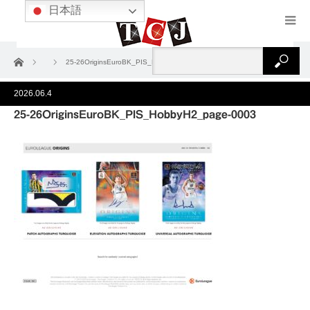
日本語
ホーム
25-26OriginsEuroBK_PIS_HobbyH2_page-0003
2026.06.4
25-26OriginsEuroBK_PIS_HobbyH2_page-0003