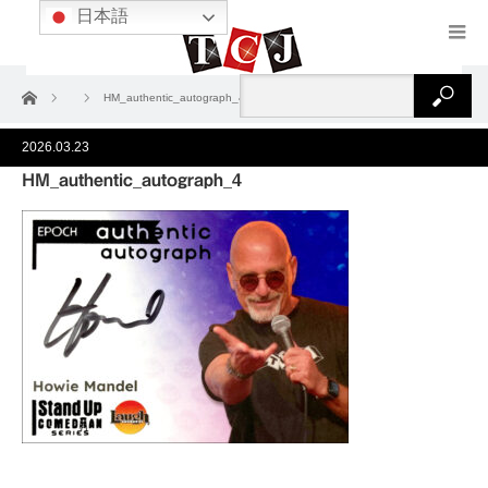
日本語
ホーム
HM_authentic_autograph_4
2026.03.23
HM_authentic_autograph_4