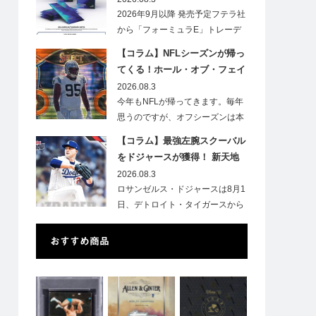
2026年9月以降 発売予定フテラ社
から「フォーミュラE」トレーデ
ィ…
【コラム】NFLシーズンが帰っ
てくる！ホール・オブ・フェイ
ムゲームで注目したい7選手
2026.08.3
今年もNFLが帰ってきます。毎年
思うのですが、オフシーズンは本
当に短いですね。各…
【コラム】最強左腕スクーバル
をドジャースが獲得！ 新天地
での初トレカは「Go Blue !」
2026.08.3
のインスク入り！
ロサンゼルス・ドジャースは8月1
日、デトロイト・タイガースから
タリク…
おすすめ商品