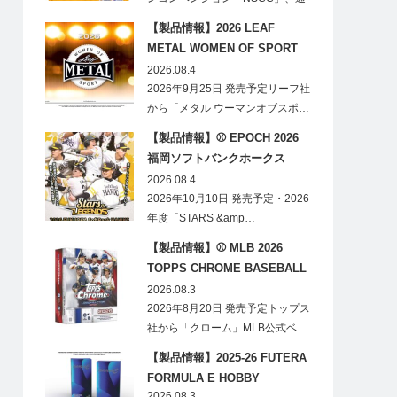
称「ナショ…
【製品情報】2026 LEAF
METAL WOMEN OF SPORT
HOBBY
2026.08.4
2026年9月25日 発売予定リーフ社
から「メタル ウーマンオブスポ…
【製品情報】⚾ EPOCH 2026
福岡ソフトバンクホークス
STARS&LEGENDS ベースボー
2026.08.4
ルカード
2026年10月10日 発売予定・2026
年度「STARS &amp…
【製品情報】⚾ MLB 2026
TOPPS CHROME BASEBALL
LOGOFRACTOR
2026.08.3
2026年8月20日 発売予定トップス
社から「クローム」MLB公式ベ…
【製品情報】2025-26 FUTERA
FORMULA E HOBBY
2026.08.3