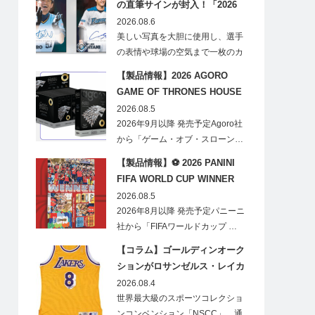
の直筆サインが封入！「2026
Topps NPB Stadium Club」が
2026.08.6
見逃せない
美しい写真を大胆に使用し、選手
の表情や球場の空気まで一枚のカ
ードに閉じ込める「T…
【製品情報】2026 AGORO
GAME OF THRONES HOUSE
STARK BLIND BOX
2026.08.5
2026年9月以降 発売予定Agoro社
から「ゲーム・オブ・スローン…
【製品情報】⚽ 2026 PANINI
FIFA WORLD CUP WINNER
STICKER POSTER
2026.08.5
2026年8月以降 発売予定パニーニ
社から「FIFAワールドカップ …
【コラム】ゴールディンオーク
ションがロサンゼルス・レイカ
ーズのオフィシャルオークショ
2026.08.4
ンスポンサーに！
世界最大級のスポーツコレクショ
ンコンベンション「NSCC」、通