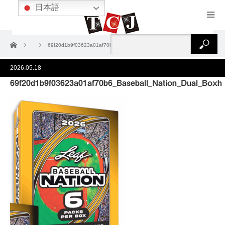
日本語
ホーム
69f20d1b9f03623a01af70b6_Baseball_Nation_Dual_Boxh
2026.05.18
69f20d1b9f03623a01af70b6_Baseball_Nation_Dual_Boxh