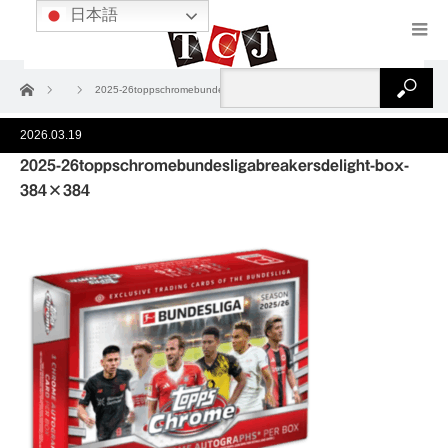
日本語
ホーム
2025-26toppschromebundesligabreakersdelight-box-384×384
2026.03.19
2025-26toppschromebundesligabreakersdelight-box-
384×384