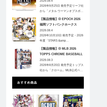
HOBBY
2026.08.4
2026年9月25日 発売予定リーフ社
から「メタル ウーマンオブスポ…
【製品情報】⚾ EPOCH 2026
福岡ソフトバンクホークス
STARS&LEGENDS ベースボー
2026.08.4
ルカード
2026年10月10日 発売予定・2026
年度「STARS &amp…
【製品情報】⚾ MLB 2026
TOPPS CHROME BASEBALL
LOGOFRACTOR
2026.08.3
2026年8月20日 発売予定トップス
社から「クローム」MLB公式ベ…
おすすめ商品