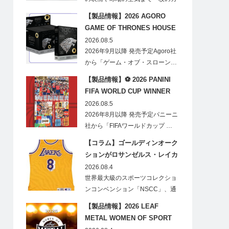
ードに閉じ込める「T…
【製品情報】2026 AGORO
GAME OF THRONES HOUSE
STARK BLIND BOX
2026.08.5
2026年9月以降 発売予定Agoro社
から「ゲーム・オブ・スローン…
【製品情報】⚽ 2026 PANINI
FIFA WORLD CUP WINNER
STICKER POSTER
2026.08.5
2026年8月以降 発売予定パニーニ
社から「FIFAワールドカップ …
【コラム】ゴールディンオーク
ションがロサンゼルス・レイカ
ーズのオフィシャルオークショ
2026.08.4
ンスポンサーに！
世界最大級のスポーツコレクショ
ンコンベンション「NSCC」、通
称「ナショ…
【製品情報】2026 LEAF
METAL WOMEN OF SPORT