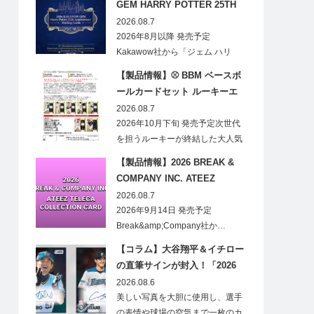
GEM HARRY POTTER 25TH
ANNIVERSARY TRADING
2026.08.7
CARDS HOBBY
2026年8月以降 発売予定
Kakawow社から「ジェム ハリ
ー・ポ…
【製品情報】⚾ BBM ベースボ
ールカードセット ルーキーエ
ディションプレミアム 2026
2026.08.7
2026年10月下旬 発売予定次世代
を担うルーキーが終結した大人気
の…
【製品情報】2026 BREAK &
COMPANY INC. ATEEZ
TELECA COLLECTION CARD
2026.08.7
2026年9月14日 発売予定
Break&amp;Company社か…
【コラム】大谷翔平＆イチロー
の直筆サインが封入！「2026
Topps NPB Stadium Club」が
2026.08.6
見逃せない
美しい写真を大胆に使用し、選手
の表情や球場の空気まで一枚のカ