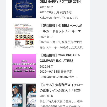
GEM HARRY POTTER 25TH
ANNIVERSARY TRADING
2026.08.7
CARDS HOBBY
2026年8月以降 発売予定
Kakawow社から「ジェム ハリ
ー・ポ…
【製品情報】⚾ BBM ベースボ
ールカードセット ルーキーエ
ディションプレミアム 2026
2026.08.7
2026年10月下旬 発売予定次世代
を担うルーキーが終結した大人気
の…
【製品情報】2026 BREAK &
COMPANY INC. ATEEZ
TELECA COLLECTION CARD
2026.08.7
2026年9月14日 発売予定
Break&amp;Company社か…
【コラム】大谷翔平＆イチロー
の直筆サインが封入！「2026
Topps NPB Stadium Club」が
2026.08.6
見逃せない
美しい写真を大胆に使用し、選手
の表情や球場の空気まで一枚のカ