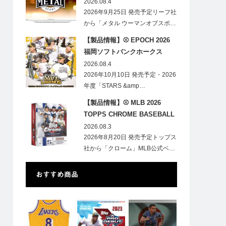
HOBBY
2026.08.4
2026年9月25日 発売予定リーフ社
から「メタル ウーマンオブスポ…
【製品情報】⚾ EPOCH 2026
福岡ソフトバンクホークス
STARS&LEGENDS ベースボー
2026.08.4
ルカード
2026年10月10日 発売予定・2026
年度「STARS &amp…
【製品情報】⚾ MLB 2026
TOPPS CHROME BASEBALL
LOGOFRACTOR
2026.08.3
2026年8月20日 発売予定トップス
社から「クローム」MLB公式ベ…
おすすめ商品