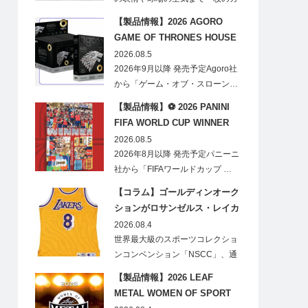
ードに閉じ込める「T…
【製品情報】2026 AGORO
GAME OF THRONES HOUSE
STARK BLIND BOX
2026.08.5
2026年9月以降 発売予定Agoro社
から「ゲーム・オブ・スローン…
【製品情報】⚽ 2026 PANINI
FIFA WORLD CUP WINNER
STICKER POSTER
2026.08.5
2026年8月以降 発売予定パニーニ
社から「FIFAワールドカップ …
【コラム】ゴールディンオーク
ションがロサンゼルス・レイカ
ーズのオフィシャルオークショ
2026.08.4
ンスポンサーに！
世界最大級のスポーツコレクショ
ンコンベンション「NSCC」、通
称「ナショ…
【製品情報】2026 LEAF
METAL WOMEN OF SPORT