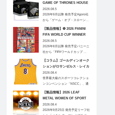
GAME OF THRONES HOUSE
STARK BLIND BOX
2026.08.5
2026年9月以降 発売予定Agoro社
から「ゲーム・オブ・スローン…
【製品情報】⚽ 2026 PANINI
FIFA WORLD CUP WINNER
STICKER POSTER
2026.08.5
2026年8月以降 発売予定パニーニ
社から「FIFAワールドカップ …
【コラム】ゴールディンオーク
ションがロサンゼルス・レイカ
ーズのオフィシャルオークショ
2026.08.4
ンスポンサーに！
世界最大級のスポーツコレクショ
ンコンベンション「NSCC」、通
称「ナショ…
【製品情報】2026 LEAF
METAL WOMEN OF SPORT
HOBBY
2026.08.4
2026年9月25日 発売予定リーフ社