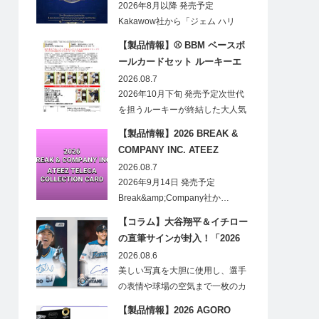
CARDS HOBBY
2026年8月以降 発売予定
Kakawow社から「ジェム ハリ
ー・ポ…
【製品情報】⚾ BBM ベースボ
ールカードセット ルーキーエ
ディションプレミアム 2026
2026.08.7
2026年10月下旬 発売予定次世代
を担うルーキーが終結した大人気
の…
【製品情報】2026 BREAK &
COMPANY INC. ATEEZ
TELECA COLLECTION CARD
2026.08.7
2026年9月14日 発売予定
Break&amp;Company社か…
【コラム】大谷翔平＆イチロー
の直筆サインが封入！「2026
Topps NPB Stadium Club」が
2026.08.6
見逃せない
美しい写真を大胆に使用し、選手
の表情や球場の空気まで一枚のカ
ードに閉じ込める「T…
【製品情報】2026 AGORO