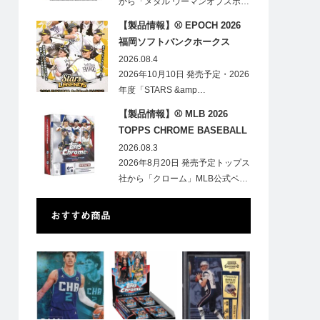
から「メタル ウーマンオブスポ…
【製品情報】⚾ EPOCH 2026
福岡ソフトバンクホークス
STARS&LEGENDS ベースボー
2026.08.4
ルカード
2026年10月10日 発売予定・2026
年度「STARS &amp…
【製品情報】⚾ MLB 2026
TOPPS CHROME BASEBALL
LOGOFRACTOR
2026.08.3
2026年8月20日 発売予定トップス
社から「クローム」MLB公式ベ…
おすすめ商品