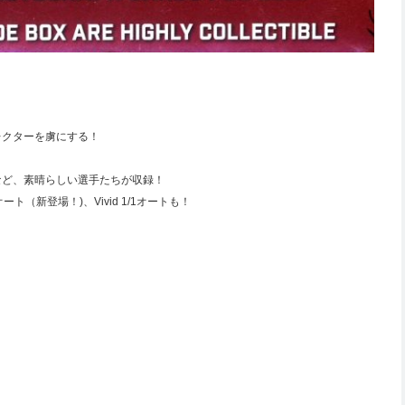
レクターを虜にする！
など、素晴らしい選手たちが収録！
ト（新登場！)、Vivid 1/1オートも！