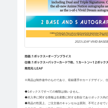
2023 LEAF VIVID BASE
売価:1ボックス=オープンプライス
仕様:1ボックス=パック=カード7枚、1カートン=12ボック
発売元:LEAF
※商品は制作途中のものであり、収録選手やカードデザイン、
◆1ボックスですべての種類は揃いません。
◆封入率に関する情報は生産数に対する割合でありボックス内
◆商品の性質上、ご注文後のキャンセルは原則、不可とさせて