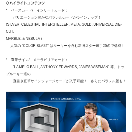
◇ハイライトコンテンツ
* ベースカード/ インサートカード：
バリエーション豊かなパラレルカードがラインナップ！
(SILVER, CELESTIAL, INTERSTELLER, META, GOLD, UNIVERSAL DIE-
CUT,
MARBLE, & NEBULA )
人気の “COLOR BLAST” はルーキーを含む新旧スター選手25名で構成！
* 直筆サイン/ メモラビリアカード：
”LA MELO BALL, ANTHONY EDWARDS, JAMES WISEMAN” 等、トッ
プルーキー達の
直書き直筆サインジャージカードが入手可能！ さらにパラレル版も！