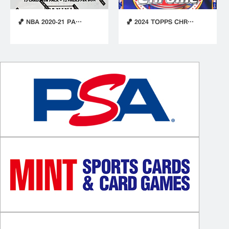
🏀 NBA 2020-21 PA…
🏀 2024 TOPPS CHR…