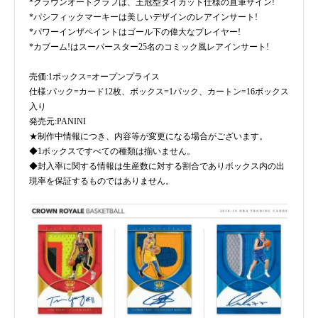
*クラウンオートグラフは、王冠型ダイカット仕様の直筆サイン!
*パシフィックマーキーは美しいデザインのレアインサート!
*パワーインザペイントはゴール下の偉大なプレイヤー!
*カブーム!はスーパースター25名のコミック風レアインサート!
売価:1ボックス=オープンプライス
仕様:パック=カード12枚、ボックス=1パック、カートン=16ボックス
入り
発売元:PANINI
★制作中情報につき、内容等が変更になる場合がございます。
◆1ボックスですべての種類は揃いません。
◆封入率に関する情報は生産数に対する割合でありボックス内の出
現率を保証するものではありません。