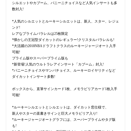
シルエットやカブーム、パニーニチョイスなど人気インサートも多
数封入!
*人気のシルエットとルーキーシルエットは、新人、スター、レジェ
ンド!
レアなプライムパラレルは25枚限定
*懐かしの王冠型ダイカットのレギュラー!クリスタルパラレルも!
*大活躍の2018NBAドラフトクラスのルーキージャージオート入手
可能!
プライム版やスーパープライム版も
*新登場!人気のウルトラレアインサート「カブーム」封入!
*パニーニチョイスやマンバチョイス、ルーキーロイヤリティなど
ダイカットインサート多数!
ボックスから、直筆サインカード1枚、メモラビリアカード1枚入手
可能!
*ルーキーシルエットとシルエットは、ダイカット窓仕様で、
新人やスターの直書きサインと巨大メモラビリア入り!
*ルーキージャージオートグラフには、スーパープライムやタグ版
も!