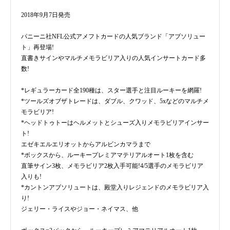
2018年9月7日発売
パニーニ社NFL公式アメフトカードの人気ブランド「アブソリュー
ト」再登場!
直書きサインやマルチメモラビリア入りの人気インサートカード多
数!
*レギュラーカード全190種は、スター選手と注目ルーキーを網羅!
*ツールズオブザトレードは、ダブル、クワッド、5xなどのマルチメ
モラビリア!
*ヘッドトゥトーはヘルメットとシューズ入りメモラビリアインサー
ト!
エゼキエルエリオットからアルビンカマラまで
*ボックスから、ルーキープレミアマテリアルオート1枚を含む
直筆サイン3枚、メモラビリア2枚入手可能!4/5選手のメモラビリア
入りも!
*カントンアブソリュートは、殿堂入りレジェンドのメモラビリア入
り!
ジェリー・ライスやジョー・ネイマス、他