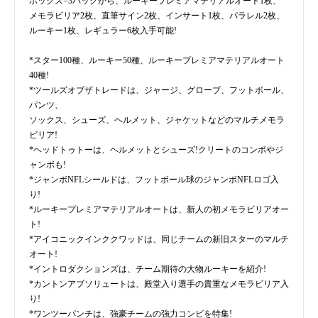
ボックス=3パックから、ルーキープレミアマテリアルオート1枚、
メモラビリア2枚、直筆サイン2枚、インサート1枚、パラレル2枚、
ルーキー1枚、レギュラー6枚入手可能!
*スター100種、ルーキー50種、ルーキープレミアマテリアルオート
40種!
*ツールズオブザトレードは、ジャージ、グローブ、フットボール、
パンツ、
ソックス、シューズ、ヘルメット、ジャケットなどのマルチメモラ
ビリア!
*ヘッドトゥトーは、ヘルメットとシューズ!クリートのコンボやジ
ャンボも!
*ジャンボNFLシールドは、フットボール球のジャンボNFLロゴ入
り!
*ルーキープレミアマテリアルオートは、新人の初メモラビリアオー
ト!
*アイコニックインククワッドは、同じチームの新旧スターのマルチ
オート!
*イントロダクションズは、チーム期待の大物ルーキーを紹介!
*カントンアブソリュートは、殿堂入り選手の貴重なメモラビリア入
り!
*ワンツーパンチは、強豪チームの強力コンビを特集!