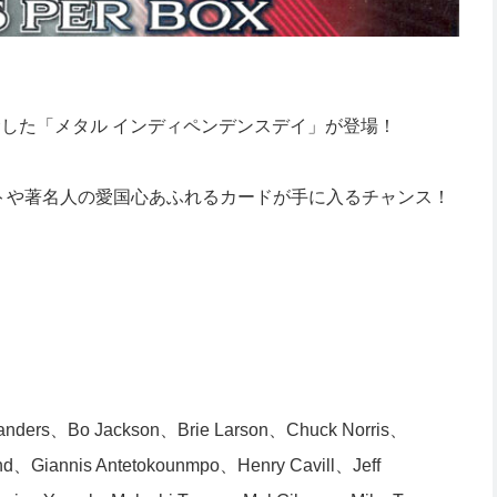
念した「メタル インディペンデンスデイ」が登場！
トや著名人の愛国心あふれるカードが手に入るチャンス！
Sanders、Bo Jackson、Brie Larson、Chuck Norris、
d、Giannis Antetokounmpo、Henry Cavill、Jeff