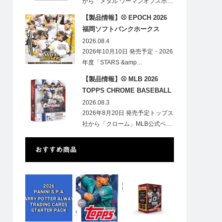
から「メタル ウーマンオブスポ…
【製品情報】⚾ EPOCH 2026
福岡ソフトバンクホークス
STARS&LEGENDS ベースボー
2026.08.4
ルカード
2026年10月10日 発売予定・2026
年度「STARS &amp…
【製品情報】⚾ MLB 2026
TOPPS CHROME BASEBALL
LOGOFRACTOR
2026.08.3
2026年8月20日 発売予定トップス
社から「クローム」MLB公式ベ…
おすすめ商品