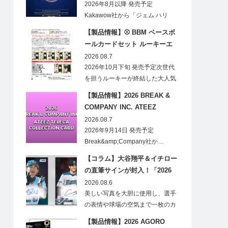
CARDS HOBBY
2026年8月以降 発売予定
Kakawow社から「ジェム ハリ
ー・ポ…
【製品情報】⚾ BBM ベースボ
ールカードセット ルーキーエ
ディションプレミアム 2026
2026.08.7
2026年10月下旬 発売予定次世代
を担うルーキーが終結した大人気
の…
【製品情報】2026 BREAK &
COMPANY INC. ATEEZ
TELECA COLLECTION CARD
2026.08.7
2026年9月14日 発売予定
Break&amp;Company社か…
【コラム】大谷翔平＆イチロー
の直筆サインが封入！「2026
Topps NPB Stadium Club」が
2026.08.6
見逃せない
美しい写真を大胆に使用し、選手
の表情や球場の空気まで一枚のカ
ードに閉じ込める「T…
【製品情報】2026 AGORO