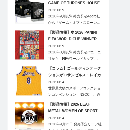
GAME OF THRONES HOUSE
STARK BLIND BOX
2026.08.5
2026年9月以降 発売予定Agoro社
から「ゲーム・オブ・スローン…
【製品情報】⚽ 2026 PANINI
FIFA WORLD CUP WINNER
STICKER POSTER
2026.08.5
2026年8月以降 発売予定パニーニ
社から「FIFAワールドカップ …
【コラム】ゴールディンオーク
ションがロサンゼルス・レイカ
ーズのオフィシャルオークショ
2026.08.4
ンスポンサーに！
世界最大級のスポーツコレクショ
ンコンベンション「NSCC」、通
称「ナショ…
【製品情報】2026 LEAF
METAL WOMEN OF SPORT
HOBBY
2026.08.4
2026年9月25日 発売予定リーフ社