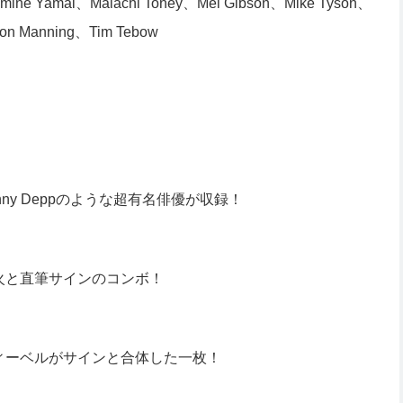
mine Yamal、Malachi Toney、Mel Gibson、Mike Tyson、
ton Manning、Tim Tebow
hnny Deppのような超有名俳優が収録！
火と直筆サインのコンボ！
ィーベルがサインと合体した一枚！