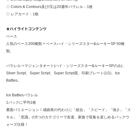
◇ Colors & Contours及び/又は20週年パラレル：1枚
◇ レアカード：1枚
★ハイライトコンテンツ
ベース
人気のベース200種類 + ベースハイ・シリーズスター&ルーキーSP 50種
類。
パラレル⇒マジェンタオート(ハイ・シリーズスター&ルーキーSPのみ)、
Silver Script、Super Script、Super Script黒、印刷プレート(1/1)、Ice
Battles。
Ice Battlesパラレル
1パックに平均1枚
裏面バリエーション！成績表の代わりに「総合」「スピード」「強さ」「ス
キル」「意識」の5つのカテゴリーで友達、家族で収集を楽しめるパックウ
ォーズ仕様！