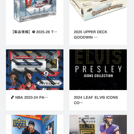
【製品情報】⚽ 2025-26 T…
2025 UPPER DECK
GOODWIN …
🏀 NBA 2023-24 PA…
2024 LEAF ELVIS ICONS
CO…