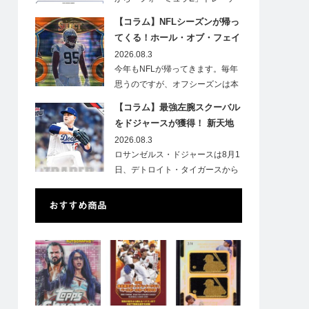
ィ…
【コラム】NFLシーズンが帰っ
てくる！ホール・オブ・フェイ
ムゲームで注目したい7選手
2026.08.3
今年もNFLが帰ってきます。毎年
思うのですが、オフシーズンは本
当に短いですね。各…
【コラム】最強左腕スクーバル
をドジャースが獲得！ 新天地
での初トレカは「Go Blue !」
2026.08.3
のインスク入り！
ロサンゼルス・ドジャースは8月1
日、デトロイト・タイガースから
タリク…
おすすめ商品