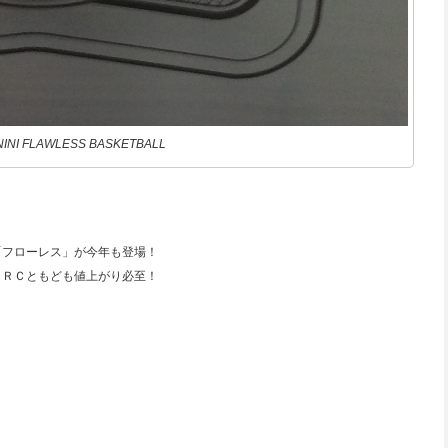
NINI FLAWLESS BASKETBALL
「フローレス」が今年も登場！
りＲＣともども値上がり必至！