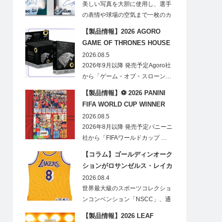
見逃せない
美しい写真を大胆に使用し、選手
の表情や球場の空気まで一枚のカ
ードに閉じ込める「T…
【製品情報】2026 AGORO
GAME OF THRONES HOUSE
STARK BLIND BOX
2026.08.5
2026年9月以降 発売予定Agoro社
から「ゲーム・オブ・スローン…
【製品情報】⚽ 2026 PANINI
FIFA WORLD CUP WINNER
STICKER POSTER
2026.08.5
2026年8月以降 発売予定パニーニ
社から「FIFAワールドカップ …
【コラム】ゴールディンオーク
ションがロサンゼルス・レイカ
ーズのオフィシャルオークショ
2026.08.4
ンスポンサーに！
世界最大級のスポーツコレクショ
ンコンベンション「NSCC」、通
称「ナショ…
【製品情報】2026 LEAF