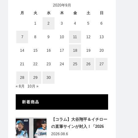
2020年9月
月
火
水
木
金
土
日
1
2
3
4
5
6
7
8
9
10
11
12
13
14
15
16
17
18
19
20
21
22
23
24
25
26
27
28
29
30
« 8月
10月 »
新着商品
【コラム】大谷翔平＆イチロー
の直筆サインが封入！「2026
Topps NPB Stadium Club」が
2026.08.6