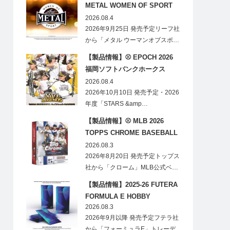
METAL WOMEN OF SPORT
HOBBY
2026.08.4
2026年9月25日 発売予定リーフ社
から「メタル ウーマンオブスポ…
【製品情報】⚾ EPOCH 2026
福岡ソフトバンクホークス
STARS&LEGENDS ベースボー
2026.08.4
ルカード
2026年10月10日 発売予定・2026
年度「STARS &amp…
【製品情報】⚾ MLB 2026
TOPPS CHROME BASEBALL
LOGOFRACTOR
2026.08.3
2026年8月20日 発売予定トップス
社から「クローム」MLB公式ベ…
【製品情報】2025-26 FUTERA
FORMULA E HOBBY
2026.08.3
2026年9月以降 発売予定フテラ社
から「フォーミュラE」トレーデ