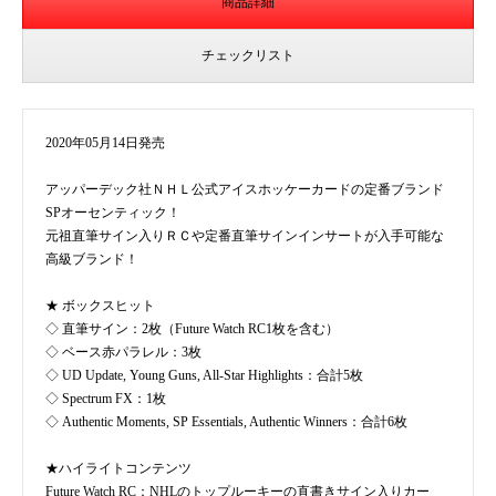
商品詳細
チェックリスト
2020年05月14日発売
アッパーデック社ＮＨＬ公式アイスホッケーカードの定番ブランド
SPオーセンティック！
元祖直筆サイン入りＲＣや定番直筆サインインサートが入手可能な
高級ブランド！
★ ボックスヒット
◇ 直筆サイン：2枚（Future Watch RC1枚を含む）
◇ ベース赤パラレル：3枚
◇ UD Update, Young Guns, All-Star Highlights：合計5枚
◇ Spectrum FX：1枚
◇ Authentic Moments, SP Essentials, Authentic Winners：合計6枚
★ハイライトコンテンツ
Future Watch RC：NHLのトップルーキーの直書きサイン入りカー