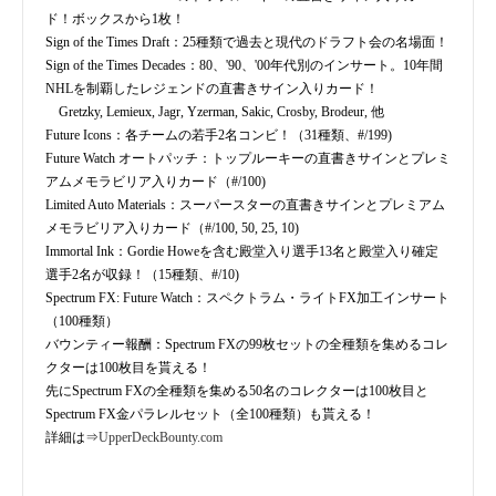
ド！ボックスから1枚！
Sign of the Times Draft：25種類で過去と現代のドラフト会の名場面！
Sign of the Times Decades：80、'90、'00年代別のインサート。10年間
NHLを制覇したレジェンドの直書きサイン入りカード！
Gretzky, Lemieux, Jagr, Yzerman, Sakic, Crosby, Brodeur, 他
Future Icons：各チームの若手2名コンビ！（31種類、#/199)
Future Watch オートパッチ：トップルーキーの直書きサインとプレミ
アムメモラビリア入りカード（#/100)
Limited Auto Materials：スーパースターの直書きサインとプレミアム
メモラビリア入りカード（#/100, 50, 25, 10)
Immortal Ink：Gordie Howeを含む殿堂入り選手13名と殿堂入り確定
選手2名が収録！（15種類、#/10)
Spectrum FX: Future Watch：スペクトラム・ライトFX加工インサート
（100種類）
バウンティー報酬：Spectrum FXの99枚セットの全種類を集めるコレ
クターは100枚目を貰える！
先にSpectrum FXの全種類を集める50名のコレクターは100枚目と
Spectrum FX金パラレルセット（全100種類）も貰える！
詳細は⇒
UpperDeckBounty.com