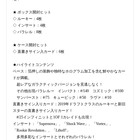
★ ボックス開封ヒット
◇ ルーキー：4枚
◇ インサート：4枚
◇ パラレル：8枚
★ ケース開封ヒット
◇ 直書きサイン入カード：6枚
★ハイライトコンテンツ
ベース：箔押しの装飾や独特なホログラム加工を含む鮮やかなカー
ドが満載。
超レアなガラクティックバージョンを見逃しなく！
その他出現パラレル⇒ インパクト：#/149 コズミック：#/100
サンバースト：#/75 キュービック：#/50 ラヴァ：#/10
直書きサイン入りカード：2019年ドラフトクラスのルーキーと新旧
スターの直書きサイン入りカード！
#/25インフィニットと1OF 1カレイドも出現！
インサート：「Supernova」、「Shock Wave」、「Vortex」、
「Rookie Revolution」、「Liftoff!」
多用多彩なインサートとそれぞれのパラレル！