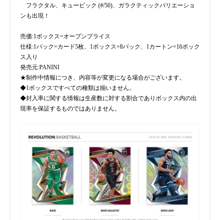
フラクタル、キュービック (#/50)、ガラクティックバリエーショ
ンも出現！
売価:1ボックス=オープンプライス
仕様:1パック=カード5枚、1ボックス=8パック、1カートン=16ボック
ス入り
発売元:PANINI
★制作中情報につき、内容等が変更になる場合がございます。
◆1ボックスですべての種類は揃いません。
◆封入率に関する情報は生産数に対する割合でありボックス内の出
現率を保証するものではありません。