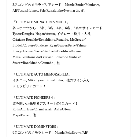
3名コンビのメモラビリアカード！Mantle/Snider/Matthews,
Ali/Tyson/Holmes, Pele/Ronaldinho/Neymar Jr., 他
「ULTIMATE SIGNATURES MULTI」
各スポーツから、2名、3名、4名、6名、8名のサインカード！
Tyson/Douglas, Hogan/Austin, イチロー・松井・大谷,
Cristiano Ronaldo/Ronaldinho/Ronaldo, McGregor/
Liddell/Couture/St.Pierre, Ryan/Seaver/Perry/Palmer
Elway/Aikman/Favre/Staubach/Bradshaw/Griese,
Messi/Pele/Ronaldo/Cristiano Ronaldo/Dembele/
Suarez/Ronaldinho/Coutinho、他
「ULTIMATE AUTO MEMORABILIA」
イチロー, Mike Tyson, Ronaldinho、他のサイン入り
メモラビリアカード！
「ULTIMATE PIONEERS 4」
道を開いた先駆者アスリートの4名カード！
Ruth/Ali/Howe/Chamberlain, Ashe/O'Ree/
Mays/Brown, 他
「ULTIMATE DOMIN8TORS」
8名コンビのメモラカード！Mantle/Pele/Brown/Ali/