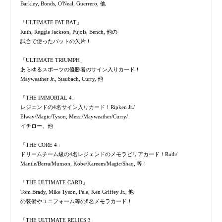
Barkley, Bonds, O'Neal, Guerrero, 他
「ULTIMATE FAT BAT」
Ruth, Reggie Jackson, Pujols, Bench, 他の
試合で使ったバットの欠片！
「ULTIMATE TRIUMPH」
あらゆるスポーツの優勝者のサイン入りカード！
Mayweather Jr., Staubach, Curry, 他
「THE IMMORTAL 4」
レジェンドの4名サイン入りカード！Ripken Jr./
Elway/Magic/Tyson, Messi/Mayweather/Curry/
イチロー、他
「THE CORE 4」
ドリームチーム級の4名レジェンドのメモラビリアカード！Ruth/
Mantle/Berra/Munson, Kobe/Kareem/Magic/Shaq, 等！
「THE ULTIMATE CARD」
Tom Brady, Mike Tyson, Pele, Ken Griffey Jr., 他
の装備やユニフォーム等の8名メモラカード！
「THE ULTIMATE RELICS 3」