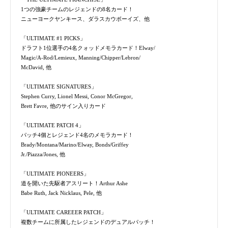
1つの強豪チームのレジェンドの8名カード！
ニューヨークヤンキース、ダラスカウボーイズ、他
「ULTIMATE #1 PICKS」
ドラフト1位選手の4名クォッドメモラカード！Elway/
Magic/A-Rod/Lemieux, Manning/Chipper/Lebron/
McDavid, 他
「ULTIMATE SIGNATURES」
Stephen Curry, Lionel Messi, Conor McGregor,
Brett Favre, 他のサイン入りカード
「ULTIMATE PATCH 4」
パッチ4個とレジェンド4名のメモラカード！
Brady/Montana/Marino/Elway, Bonds/Griffey
Jr./Piazza/Jones, 他
「ULTIMATE PIONEERS」
道を開いた先駆者アスリート！Arthur Ashe
Babe Ruth, Jack Nicklaus, Pele, 他
「ULTIMATE CAREEER PATCH」
複数チームに所属したレジェンドのデュアルパッチ！