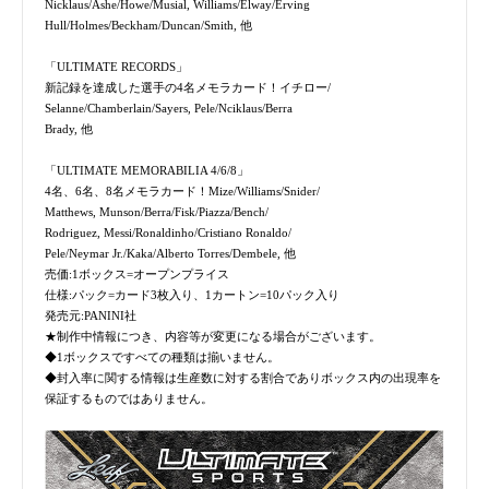
Nicklaus/Ashe/Howe/Musial, Williams/Elway/Erving
Hull/Holmes/Beckham/Duncan/Smith, 他
「ULTIMATE RECORDS」
新記録を達成した選手の4名メモラカード！イチロー/
Selanne/Chamberlain/Sayers, Pele/Nciklaus/Berra
Brady, 他
「ULTIMATE MEMORABILIA 4/6/8」
4名、6名、8名メモラカード！Mize/Williams/Snider/
Matthews, Munson/Berra/Fisk/Piazza/Bench/
Rodriguez, Messi/Ronaldinho/Cristiano Ronaldo/
Pele/Neymar Jr./Kaka/Alberto Torres/Dembele, 他
売価:1ボックス=オープンプライス
仕様:パック=カード3枚入り、1カートン=10パック入り
発売元:PANINI社
★制作中情報につき、内容等が変更になる場合がございます。
◆1ボックスですべての種類は揃いません。
◆封入率に関する情報は生産数に対する割合でありボックス内の出現率を
保証するものではありません。