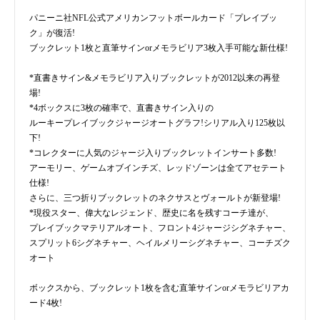
パニーニ社NFL公式アメリカンフットボールカード「プレイブッ
ク」が復活!
ブックレット1枚と直筆サインorメモラビリア3枚入手可能な新仕様!
*直書きサイン&メモラビリア入りブックレットが2012以来の再登
場!
*4ボックスに3枚の確率で、直書きサイン入りの
ルーキープレイブックジャージオートグラフ!シリアル入り125枚以
下!
*コレクターに人気のジャージ入りブックレットインサート多数!
アーモリー、ゲームオブインチズ、レッドゾーンは全てアセテート
仕様!
さらに、三つ折りブックレットのネクサスとヴォールトが新登場!
*現役スター、偉大なレジェンド、歴史に名を残すコーチ達が、
プレイブックマテリアルオート、フロント4ジャージシグネチャー、
スプリット6シグネチャー、ヘイルメリーシグネチャー、コーチズク
オート
ボックスから、ブックレット1枚を含む直筆サインorメモラビリアカ
ード4枚!