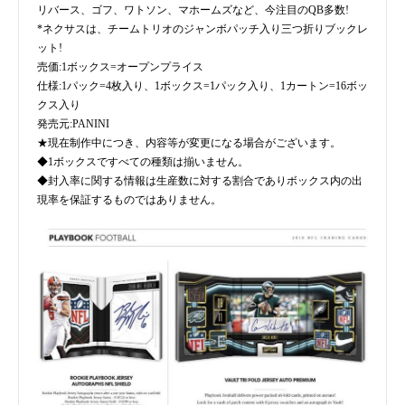
リバース、ゴフ、ワトソン、マホームズなど、今注目のQB多数!
*ネクサスは、チームトリオのジャンボパッチ入り三つ折りブックレ
ット!
売価:1ボックス=オープンプライス
仕様:1パック=4枚入り、1ボックス=1パック入り、1カートン=16ボッ
クス入り
発売元:PANINI
★現在制作中につき、内容等が変更になる場合がございます。
◆1ボックスですべての種類は揃いません。
◆封入率に関する情報は生産数に対する割合でありボックス内の出
現率を保証するものではありません。