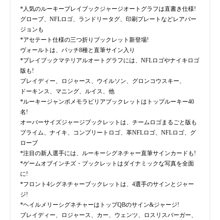
*人気のルーキープレイブックジャージオートグラフは直書き仕様!
グローブ、NFLロゴ、ランドリータグ、印刷プレートなどレアバー
ジョンも
*アセテート仕様の三つ折りブックレット新登場!
ヴォールトは、パッチ8種と直筆サイン入り
*プレイブックマテリアルオートグラフには、NFLロゴやナイキロゴ
版も!
ブレイディー、ロジャース、ウイルソン、グロンコウスキー、
ドーキンス、マニング、ルイス、他
*ルーキージャンボメモラビリアブックレットはトップルーキー40
名!
オーバーサイズジャージブックレットは、チームロゴまるごと版も
プライム、ナイキ、コンプリートロゴ、革NFLロゴ、NFLロゴ、グ
ローブ
*注目の新人選手には、ルーキーシグネチャー直筆サインカードも!
*ゲームオブインチズ・ブックレットはダイナミックな写真を全面
に!
*フロント4シグネチャーブックレットは、4選手のサインとジャー
ジ!
*ヘイルメリーシグネチャーはトップQBのサイン&ジャージ!
ブレイディー、ロジャース、カー、ウェンツ、ロスリスバーガー、