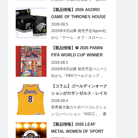
ードに閉じ込める「T…
【製品情報】2026 AGORO
GAME OF THRONES HOUSE
STARK BLIND BOX
2026.08.5
2026年9月以降 発売予定Agoro社
から「ゲーム・オブ・スローン…
【製品情報】⚽ 2026 PANINI
FIFA WORLD CUP WINNER
STICKER POSTER
2026.08.5
2026年8月以降 発売予定パニーニ
社から「FIFAワールドカップ …
【コラム】ゴールディンオーク
ションがロサンゼルス・レイカ
ーズのオフィシャルオークショ
2026.08.4
ンスポンサーに！
世界最大級のスポーツコレクショ
ンコンベンション「NSCC」、通
称「ナショ…
【製品情報】2026 LEAF
METAL WOMEN OF SPORT