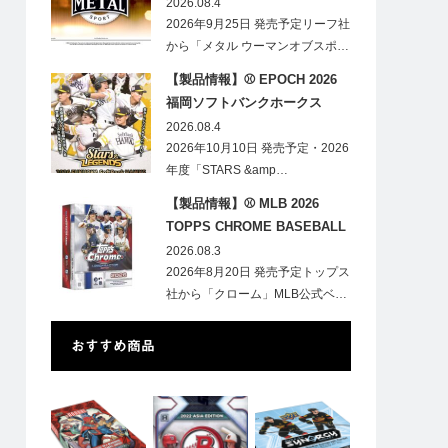
HOBBY
2026.08.4
2026年9月25日 発売予定リーフ社
から「メタル ウーマンオブスポ…
【製品情報】⚾ EPOCH 2026
福岡ソフトバンクホークス
STARS&LEGENDS ベースボー
2026.08.4
ルカード
2026年10月10日 発売予定・2026
年度「STARS &amp…
【製品情報】⚾ MLB 2026
TOPPS CHROME BASEBALL
LOGOFRACTOR
2026.08.3
2026年8月20日 発売予定トップス
社から「クローム」MLB公式ベ…
おすすめ商品