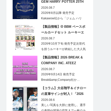
GEM HARRY POTTER 25TH
ANNIVERSARY TRADING
2026.08.7
CARDS HOBBY
2026年8月以降 発売予定
Kakawow社から「ジェム ハリ
ー・ポ…
【製品情報】⚾ BBM ベースボ
ールカードセット ルーキーエ
ディションプレミアム 2026
2026.08.7
2026年10月下旬 発売予定次世代
を担うルーキーが終結した大人気
の…
【製品情報】2026 BREAK &
COMPANY INC. ATEEZ
TELECA COLLECTION CARD
2026.08.7
2026年9月14日 発売予定
Break&amp;Company社か…
【コラム】大谷翔平＆イチロー
の直筆サインが封入！「2026
Topps NPB Stadium Club」が
2026.08.6
見逃せない
美しい写真を大胆に使用し、選手
の表情や球場の空気まで一枚のカ