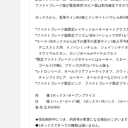
ファストブレーク版が緊急発売!ホビー版は割当確定ですの
ボックスから、直筆サイン約1枚とインサート/パラレル約18
*ファストブレーク版限定レイテッドルーキーオートグラフ入
*ファストブレーク版限定プリズム!全8バージョンで1OF1も!
*ケース=20ボックスから以下の選手の直筆サイン1枚入手可能
デニススミスJR、ドノバンミッチェル、ジェイソンテイタ
ラウリマルケネン、ロンゾボールorマーケルフルツ
*限定ファストブレークシグネチャーにはルーキー、スター、
ゴールド(10枚)、ブラック(1OF1)パラレル版も
*レトロシリーズ、オールクリアフォーテイクオフ、スウィ
チャンプイズヒア、ルーキー、オールスターなどのインサ
*ファストブレーク限定ピンク、ファストブレーク限定ブラ
売 価:1ボックス=オープンプライス
仕 様:1パック=カード5枚、1ボックス=18パック、1カー
発 売 元:PANINI
★現在制作中につき、内容等が変更になる場合がございます
◆1ボックスですべての種類は揃いません。