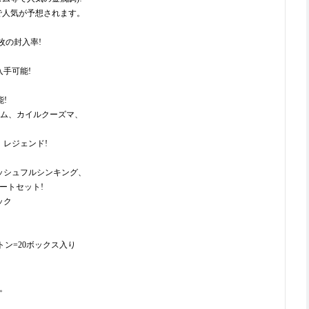
で人気が予想されます。
枚の封入率!
手可能!
!
ム、カイルクーズマ、
レジェンド!
ッシュフルシンキング、
ートセット!
ック
トン=20ボックス入り
。