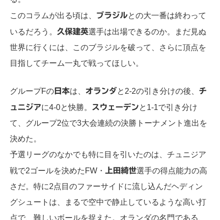
このコラムが出る頃は、
ブラジル
との大一番は終わって
いるだろう。
久保建英
選手は出場できるのか。まだ見ぬ
世界に行くには、このブラジルを破って、さらに頂点を
目指してチーム一丸で戦ってほしい。
グループFの
日本
は、
オランダ
と2-2の引き分けの後、
チ
ュニジア
に4-0と快勝。
スウェーデン
と1-1で引き分け
て、グループ2位で3大会連続の決勝トーナメント進出を
決めた。
予選リーグのなかでも特に目を引いたのは、チュニジア
戦で2ゴールを決めたFW・
上田綺世
選手の得点能力の高
さだ。特に2点目のファーサイドに流し込んだヘディン
グシュートは、まるで空中で静止しているような高い打
点で、難しいボールを捉えた。オランダの名門である、