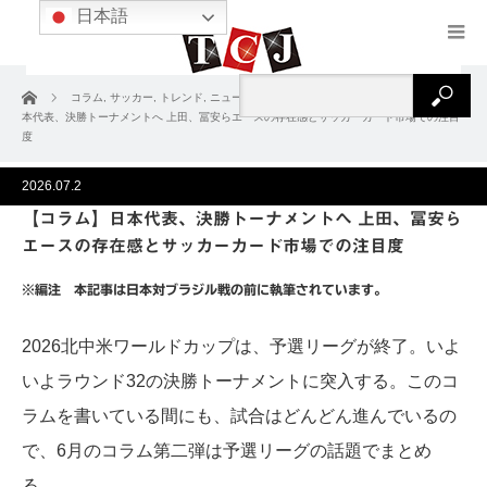
日本語
ホーム
コラム
,
サッカー
,
トレンド
,
ニュース＆コラム
,
プレーヤー
【コラム】日
本代表、決勝トーナメントへ 上田、冨安らエースの存在感とサッカーカード市場での注目
度
2026.07.2
【コラム】日本代表、決勝トーナメントへ 上田、冨安ら
エースの存在感とサッカーカード市場での注目度
※編注 本記事は日本対ブラジル戦の前に執筆されています。
2026北中米ワールドカップは、予選リーグが終了。いよ
いよラウンド32の決勝トーナメントに突入する。このコ
ラムを書いている間にも、試合はどんどん進んでいるの
で、6月のコラム第二弾は予選リーグの話題でまとめ
る。