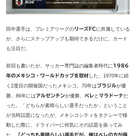
田中選手は、プレミアリーグの
リーズFC
に所属している
が、さらにステップアップも期待できるだけに、カード
も注目だ。
前回も書いたが、サッカー専門誌の編集者時代に
1986
年のメキシコ・ワールドカップを取材
した。1970年に続
く2度目の開催国だったメキシコ。70年は
ブラジル
が優
勝。86年には
アルゼンチン
が優勝。
ペレ
と
マラドーナ
だ
った。「どちらが素晴らしい選手だったか」ということ
が当時話題になったが、メキシコシティをタクシーで移
動した際に、ドライバーに何気にその話題を振ってみ
た。
「どっちも素晴らしい選手だが、俺はペレの方が優