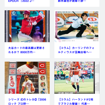
EPOCH 「2022 J…
鈴木誠也が故障で辞…
大谷カードの最高額は更新さ
【コラム】カーリングのフォ
れるか？ 8000万円…
ルティウスが五輪出場へ…
シリーズ 幻のトレカ➁「2006
【コラム】ハーランドが2発
ロッテ プロ野…
でブラジル撃破！ 代表…