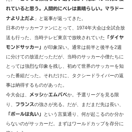
れていると思う。人間的にペレは素晴らしい。マラドー
ナより上だよ
」と返事が返ってきた。
日本のサッカーファンにとって、1974年大会は全試合放
送も行った、当時テレビ東京で放映されていた
「ダイヤ
モンドサッカー」
が印象深い。通常は前半と後半を2週
に分けての放送だっただが、当時のサッカー小僧たちに
とっては強烈な印象を残し、初めて世界のサッカーを知
った番組だった。それだけに、タクシードライバーの返
事は納得するものがあった。
今大会は、
メッシ
か
エムパぺ
か。予選リーグを見る限
り、
フランス
の強さが光る。だが、まだまだ先は長い、
「ボールは丸い」
という言葉通り、何が起こるのか分か
らないのがサッカーだ。まずはワールドカップを存分に