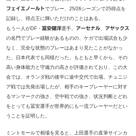
フェイエノールト
でプレー、25/26シーズンで25得点を
記録し、得点王に輝いただけのことはある。
もう一人がDF・
冨安健洋
選手。
アーセナル
、
アヤックス
の名門でプレー経験があるものの、ケガで出場試合も少
なく、完全な状態のプレーはあまり見たことがなかっ
た。日本代表でも同様だった。もともと早くから、その
高い身体能力と守備力の高さが評価されており、この大
会では、オランダ戦の後半に途中交代で出場。チュニジ
ア戦では先発出場したが、相手のキープレーヤーに対す
るマンマークの強さ、空中戦での強さ、状況判断とどれ
をとっても冨安選手が世界的にも一流プレーヤーだとい
うことを証明した。
ミントモールで相場を見ると、上田選手の直筆サインカ