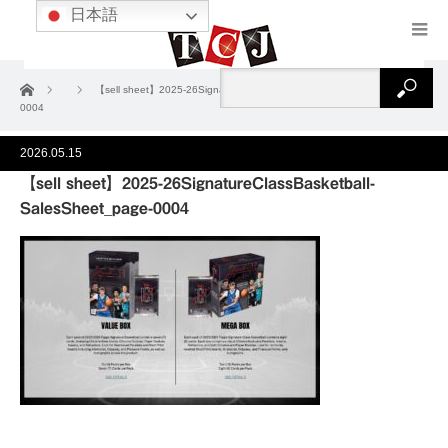
日本語
ホーム
【sell sheet】2025-26SignatureClassBasketball-SalesSheet_page-
0004
2026.05.15
【sell sheet】2025-26SignatureClassBasketball-
SalesSheet_page-0004