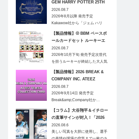
GEM HARRY POTTER 25TH
ANNIVERSARY TRADING
2026.08.7
CARDS HOBBY
2026年8月以降 発売予定
Kakawow社から「ジェム ハリ
ー・ポ…
【製品情報】⚾ BBM ベースボ
ールカードセット ルーキーエ
ディションプレミアム 2026
2026.08.7
2026年10月下旬 発売予定次世代
を担うルーキーが終結した大人気
の…
【製品情報】2026 BREAK &
COMPANY INC. ATEEZ
TELECA COLLECTION CARD
2026.08.7
2026年9月14日 発売予定
Break&amp;Company社か…
【コラム】大谷翔平＆イチロー
の直筆サインが封入！「2026
Topps NPB Stadium Club」が
2026.08.6
見逃せない
美しい写真を大胆に使用し、選手
の表情や球場の空気まで一枚のカ