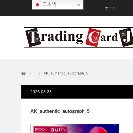
日本語
ホーム
ホーム
AK_authentic_autograph_5
2026.03.23
AK_authentic_autograph_5