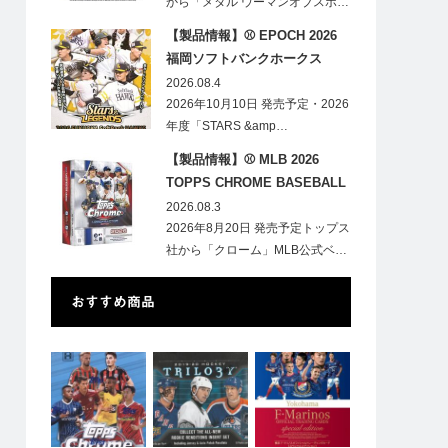
から「メタル ウーマンオブスポ…
【製品情報】⚾ EPOCH 2026
福岡ソフトバンクホークス
STARS&LEGENDS ベースボー
2026.08.4
ルカード
2026年10月10日 発売予定・2026
年度「STARS &amp…
【製品情報】⚾ MLB 2026
TOPPS CHROME BASEBALL
LOGOFRACTOR
2026.08.3
2026年8月20日 発売予定トップス
社から「クローム」MLB公式ベ…
おすすめ商品