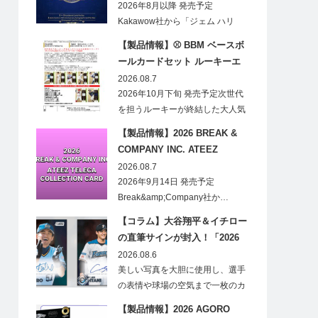
CARDS HOBBY
2026年8月以降 発売予定
Kakawow社から「ジェム ハリ
ー・ポ…
【製品情報】⚾ BBM ベースボ
ールカードセット ルーキーエ
ディションプレミアム 2026
2026.08.7
2026年10月下旬 発売予定次世代
を担うルーキーが終結した大人気
の…
【製品情報】2026 BREAK &
COMPANY INC. ATEEZ
TELECA COLLECTION CARD
2026.08.7
2026年9月14日 発売予定
Break&amp;Company社か…
【コラム】大谷翔平＆イチロー
の直筆サインが封入！「2026
Topps NPB Stadium Club」が
2026.08.6
見逃せない
美しい写真を大胆に使用し、選手
の表情や球場の空気まで一枚のカ
ードに閉じ込める「T…
【製品情報】2026 AGORO