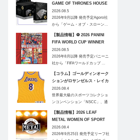
GAME OF THRONES HOUSE
STARK BLIND BOX
2026.08.5
2026年9月以降 発売予定Agoro社
から「ゲーム・オブ・スローン…
【製品情報】⚽ 2026 PANINI
FIFA WORLD CUP WINNER
STICKER POSTER
2026.08.5
2026年8月以降 発売予定パニーニ
社から「FIFAワールドカップ …
【コラム】ゴールディンオーク
ションがロサンゼルス・レイカ
ーズのオフィシャルオークショ
2026.08.4
ンスポンサーに！
世界最大級のスポーツコレクショ
ンコンベンション「NSCC」、通
称「ナショ…
【製品情報】2026 LEAF
METAL WOMEN OF SPORT
HOBBY
2026.08.4
2026年9月25日 発売予定リーフ社