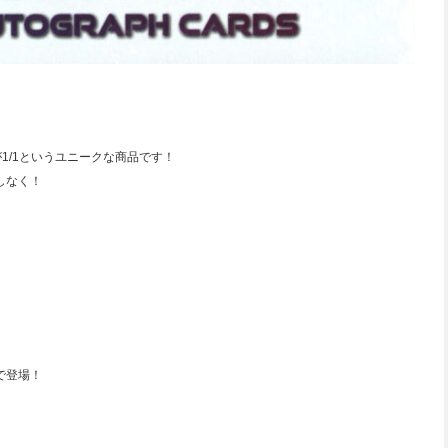
1/1というユニークな商品です！
逃しなく！
で登場！