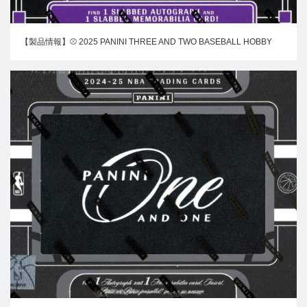
【製品情報】⚾ 2025 PANINI THREE AND TWO BASEBALL HOBBY