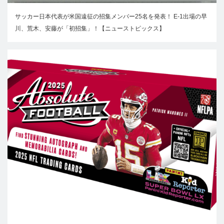
サッカー日本代表が米国遠征の招集メンバー25名を発表！ E-1出場の早
川、荒木、安藤が「初招集」！【ニューストピックス】