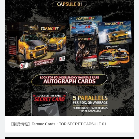
【製品情報】Tarmac Cards：TOP SECRET CAPSULE 01