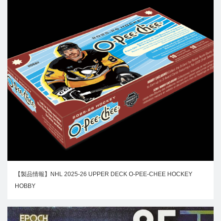
【製品情報】NHL 2025-26 UPPER DECK O-PEE-CHEE HOCKEY
HOBBY