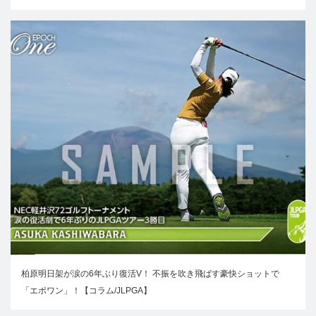
柏原明日架が涙の6年ぶり復活V！ 不振を吹き飛ばす豪快ショットで
「エポワン」！【コラム/JLPGA】