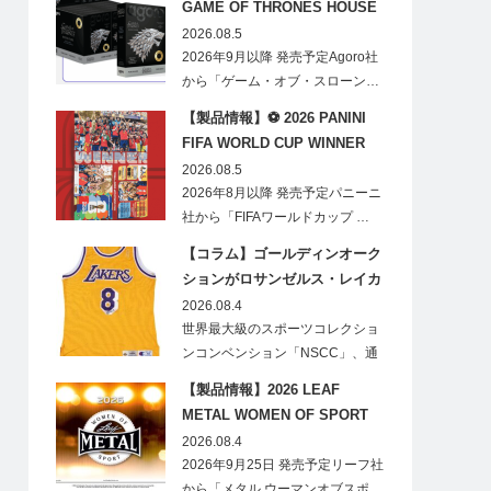
GAME OF THRONES HOUSE
STARK BLIND BOX
2026.08.5
2026年9月以降 発売予定Agoro社
から「ゲーム・オブ・スローン…
【製品情報】⚽ 2026 PANINI
FIFA WORLD CUP WINNER
STICKER POSTER
2026.08.5
2026年8月以降 発売予定パニーニ
社から「FIFAワールドカップ …
【コラム】ゴールディンオーク
ションがロサンゼルス・レイカ
ーズのオフィシャルオークショ
2026.08.4
ンスポンサーに！
世界最大級のスポーツコレクショ
ンコンベンション「NSCC」、通
称「ナショ…
【製品情報】2026 LEAF
METAL WOMEN OF SPORT
HOBBY
2026.08.4
2026年9月25日 発売予定リーフ社
から「メタル ウーマンオブスポ…