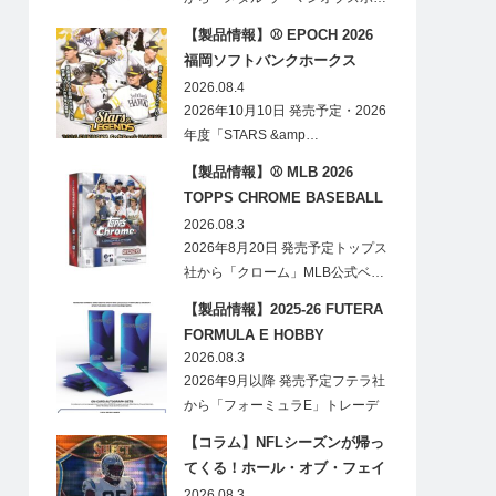
【製品情報】⚾ EPOCH 2026
福岡ソフトバンクホークス
STARS&LEGENDS ベースボー
2026.08.4
ルカード
2026年10月10日 発売予定・2026
年度「STARS &amp…
【製品情報】⚾ MLB 2026
TOPPS CHROME BASEBALL
LOGOFRACTOR
2026.08.3
2026年8月20日 発売予定トップス
社から「クローム」MLB公式ベ…
【製品情報】2025-26 FUTERA
FORMULA E HOBBY
2026.08.3
2026年9月以降 発売予定フテラ社
から「フォーミュラE」トレーデ
ィ…
【コラム】NFLシーズンが帰っ
てくる！ホール・オブ・フェイ
ムゲームで注目したい7選手
2026.08.3