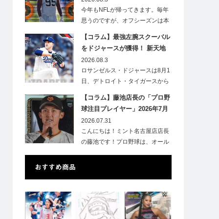
今年もNFLが帰ってきます。毎年
思うのですが、オフシーズンは本
当に短いですね。各…
【コラム】最強左腕スクーバル
をドジャースが獲得！ 新天地
での初トレカは「Go Blue !」
2026.08.3
のインスク入り！
ロサンゼルス・ドジャースは8月1
日、デトロイト・タイガースから
タリク…
【コラム】藤池店長の「プロ野
球注目プレイヤー」2026年7月
号②
2026.07.31
こんにちは！ミント名古屋店店長
の藤池です！プロ野球は、オール
スターも終了…
おすすめ商品