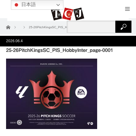
日本語
ホーム
25-26PitchKingsSC_PIS_HobbyInter_page-0001
2026.06.4
25-26PitchKingsSC_PIS_HobbyInter_page-0001