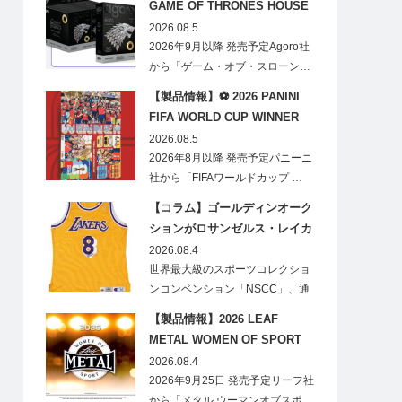
GAME OF THRONES HOUSE
STARK BLIND BOX
2026.08.5
2026年9月以降 発売予定Agoro社
から「ゲーム・オブ・スローン…
【製品情報】⚽ 2026 PANINI
FIFA WORLD CUP WINNER
STICKER POSTER
2026.08.5
2026年8月以降 発売予定パニーニ
社から「FIFAワールドカップ …
【コラム】ゴールディンオーク
ションがロサンゼルス・レイカ
ーズのオフィシャルオークショ
2026.08.4
ンスポンサーに！
世界最大級のスポーツコレクショ
ンコンベンション「NSCC」、通
称「ナショ…
【製品情報】2026 LEAF
METAL WOMEN OF SPORT
HOBBY
2026.08.4
2026年9月25日 発売予定リーフ社
から「メタル ウーマンオブスポ…