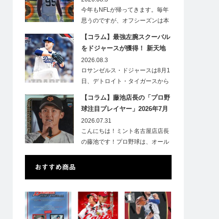
今年もNFLが帰ってきます。毎年
思うのですが、オフシーズンは本
当に短いですね。各…
【コラム】最強左腕スクーバル
をドジャースが獲得！ 新天地
での初トレカは「Go Blue !」
2026.08.3
のインスク入り！
ロサンゼルス・ドジャースは8月1
日、デトロイト・タイガースから
タリク…
【コラム】藤池店長の「プロ野
球注目プレイヤー」2026年7月
号②
2026.07.31
こんにちは！ミント名古屋店店長
の藤池です！プロ野球は、オール
スターも終了…
おすすめ商品