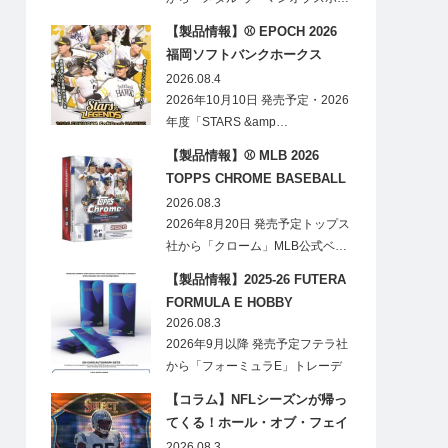
【製品情報】⚾ EPOCH 2026
福岡ソフトバンクホークス
STARS&LEGENDS ベースボー
2026.08.4
ルカード
2026年10月10日 発売予定・2026
年度「STARS &amp…
【製品情報】⚾ MLB 2026
TOPPS CHROME BASEBALL
LOGOFRACTOR
2026.08.3
2026年8月20日 発売予定トップス
社から「クローム」MLB公式ベ…
【製品情報】2025-26 FUTERA
FORMULA E HOBBY
2026.08.3
2026年9月以降 発売予定フテラ社
から「フォーミュラE」トレーデ
ィ…
【コラム】NFLシーズンが帰っ
てくる！ホール・オブ・フェイ
ムゲームで注目したい7選手
2026.08.3