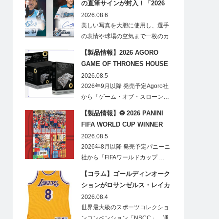
の直筆サインが封入！「2026
Topps NPB Stadium Club」が
2026.08.6
見逃せない
美しい写真を大胆に使用し、選手
の表情や球場の空気まで一枚のカ
ードに閉じ込める「T…
【製品情報】2026 AGORO
GAME OF THRONES HOUSE
STARK BLIND BOX
2026.08.5
2026年9月以降 発売予定Agoro社
から「ゲーム・オブ・スローン…
【製品情報】⚽ 2026 PANINI
FIFA WORLD CUP WINNER
STICKER POSTER
2026.08.5
2026年8月以降 発売予定パニーニ
社から「FIFAワールドカップ …
【コラム】ゴールディンオーク
ションがロサンゼルス・レイカ
ーズのオフィシャルオークショ
2026.08.4
ンスポンサーに！
世界最大級のスポーツコレクショ
ンコンベンション「NSCC」、通