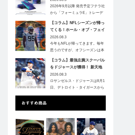
2026年9月以降 発売予定フテラ社
から「フォーミュラE」トレーデ
ィ…
【コラム】NFLシーズンが帰っ
てくる！ホール・オブ・フェイ
ムゲームで注目したい7選手
2026.08.3
今年もNFLが帰ってきます。毎年
思うのですが、オフシーズンは本
当に短いですね。各…
【コラム】最強左腕スクーバル
をドジャースが獲得！ 新天地
での初トレカは「Go Blue !」
2026.08.3
のインスク入り！
ロサンゼルス・ドジャースは8月1
日、デトロイト・タイガースから
タリク…
おすすめ商品