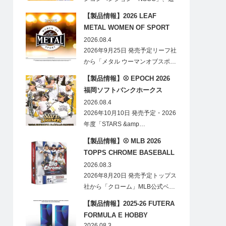
称「ナショ…
【製品情報】2026 LEAF
METAL WOMEN OF SPORT
HOBBY
2026.08.4
2026年9月25日 発売予定リーフ社
から「メタル ウーマンオブスポ…
【製品情報】⚾ EPOCH 2026
福岡ソフトバンクホークス
STARS&LEGENDS ベースボー
2026.08.4
ルカード
2026年10月10日 発売予定・2026
年度「STARS &amp…
【製品情報】⚾ MLB 2026
TOPPS CHROME BASEBALL
LOGOFRACTOR
2026.08.3
2026年8月20日 発売予定トップス
社から「クローム」MLB公式ベ…
【製品情報】2025-26 FUTERA
FORMULA E HOBBY
2026.08.3