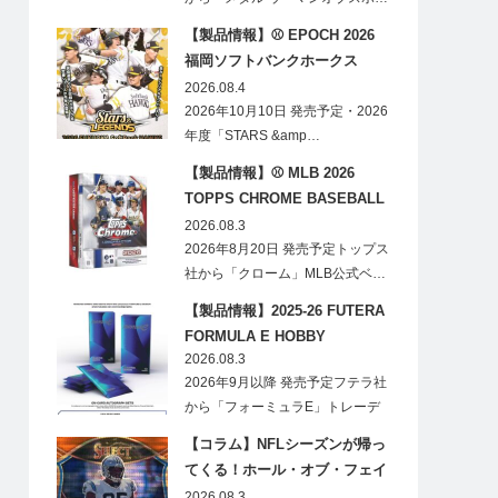
【製品情報】⚾ EPOCH 2026
福岡ソフトバンクホークス
STARS&LEGENDS ベースボー
2026.08.4
ルカード
2026年10月10日 発売予定・2026
年度「STARS &amp…
【製品情報】⚾ MLB 2026
TOPPS CHROME BASEBALL
LOGOFRACTOR
2026.08.3
2026年8月20日 発売予定トップス
社から「クローム」MLB公式ベ…
【製品情報】2025-26 FUTERA
FORMULA E HOBBY
2026.08.3
2026年9月以降 発売予定フテラ社
から「フォーミュラE」トレーデ
ィ…
【コラム】NFLシーズンが帰っ
てくる！ホール・オブ・フェイ
ムゲームで注目したい7選手
2026.08.3