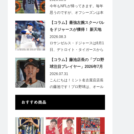
今年もNFLが帰ってきます。毎年
思うのですが、オフシーズンは本
当に短いですね。各…
【コラム】最強左腕スクーバル
をドジャースが獲得！ 新天地
での初トレカは「Go Blue !」
2026.08.3
のインスク入り！
ロサンゼルス・ドジャースは8月1
日、デトロイト・タイガースから
タリク…
【コラム】藤池店長の「プロ野
球注目プレイヤー」2026年7月
号②
2026.07.31
こんにちは！ミント名古屋店店長
の藤池です！プロ野球は、オール
スターも終了…
おすすめ商品