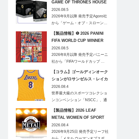
GAME OF THRONES HOUSE
STARK BLIND BOX
2026.08.5
2026年9月以降 発売予定Agoro社
から「ゲーム・オブ・スローン…
【製品情報】⚽ 2026 PANINI
FIFA WORLD CUP WINNER
STICKER POSTER
2026.08.5
2026年8月以降 発売予定パニーニ
社から「FIFAワールドカップ …
【コラム】ゴールディンオーク
ションがロサンゼルス・レイカ
ーズのオフィシャルオークショ
2026.08.4
ンスポンサーに！
世界最大級のスポーツコレクショ
ンコンベンション「NSCC」、通
称「ナショ…
【製品情報】2026 LEAF
METAL WOMEN OF SPORT
HOBBY
2026.08.4
2026年9月25日 発売予定リーフ社
から「メタル ウーマンオブスポ…