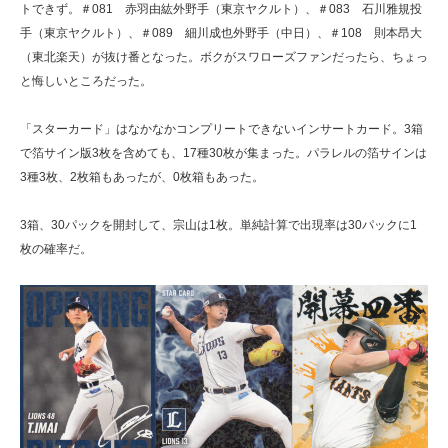
トできず。＃081 赤羽由紘外野手（東京ヤクルト）、＃083 石川雅規投
手（東京ヤクルト）、＃089 細川成也外野手（中日）、＃108 則本昂大
（東北楽天）が抜け番となった。ボクがスワローズファンだったら、ちょっ
と悔しいところだった。
「スターカード」はなかなかコンプリートできないインサートカード。3箱
で箔サイン版3枚を含めても、17種30枚が集まった。パラレルの箔サインは
3種3枚、2枚箱もあったが、0枚箱もあった。
3箱、30パックを開封して、宗山は1枚。単純計算で出現率は30パックに1
枚の確率だ。