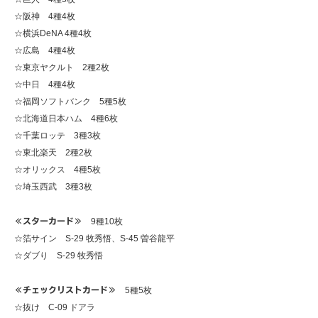
☆阪神 4種4枚
☆横浜DeNA 4種4枚
☆広島 4種4枚
☆東京ヤクルト 2種2枚
☆中日 4種4枚
☆福岡ソフトバンク 5種5枚
☆北海道日本ハム 4種6枚
☆千葉ロッテ 3種3枚
☆東北楽天 2種2枚
☆オリックス 4種5枚
☆埼玉西武 3種3枚
≪スターカード≫
9種10枚
☆箔サイン S-29 牧秀悟、S-45 曽谷龍平
☆ダブり S-29 牧秀悟
≪チェックリストカード≫
5種5枚
☆抜け C-09 ドアラ