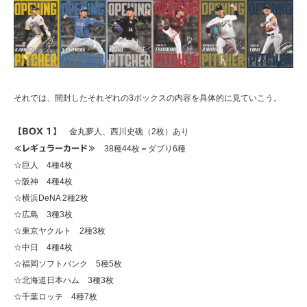
それでは、開封したそれぞれの3ボックスの内容を具体的に見ていこう。
【BOX 1】
金丸夢人、西川史礁（2枚）あり
≪レギュラーカード≫
38種44枚＝ダブり6種
☆巨人 4種4枚
☆阪神 4種4枚
☆横浜DeNA 2種2枚
☆広島 3種3枚
☆東京ヤクルト 2種3枚
☆中日 4種4枚
☆福岡ソフトバンク 5種5枚
☆北海道日本ハム 3種3枚
☆千葉ロッテ 4種7枚