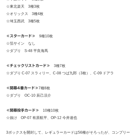
☆東北楽天 3種3枚
☆オリックス 3種4枚
☆埼玉西武 3種5枚
≪スターカード≫
9種10枚
☆箔サイン なし
☆ダブり S-48 平良海馬
≪チェックリストカード≫
3種7枚
☆ダブり C-07 スラィリー、C-08 つば九郎（3枚）、C-09 ドアラ
≪開幕4番カード≫
7種8枚
☆ダブり OC-10 辰己涼介
≪開幕投手カード≫
10種10枚
☆抜け OP-07 有原航平、OP-12 今井達也
3ボックスを開封して、レギュラーカードは56種がそろったが、コンプリー