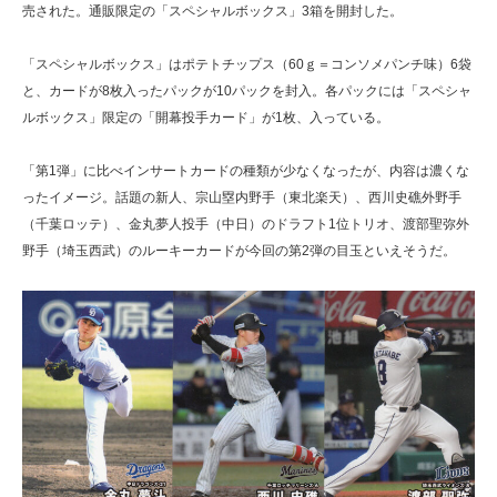
売された。通販限定の「スペシャルボックス」3箱を開封した。
「スペシャルボックス」はポテトチップス（60ｇ＝コンソメパンチ味）6袋
と、カードが8枚入ったパックが10パックを封入。各パックには「スペシャ
ルボックス」限定の「開幕投手カード」が1枚、入っている。
「第1弾」に比べインサートカードの種類が少なくなったが、内容は濃くな
ったイメージ。話題の新人、宗山塁内野手（東北楽天）、西川史礁外野手
（千葉ロッテ）、金丸夢人投手（中日）のドラフト1位トリオ、渡部聖弥外
野手（埼玉西武）のルーキーカードが今回の第2弾の目玉といえそうだ。