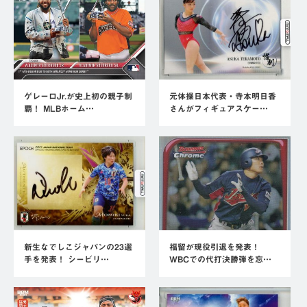
ゲレーロJr.が史上初の親子制
元体操日本代表・寺本明日香
覇！ MLBホーム…
さんがフィギュアスケー…
新生なでしこジャパンの23選
福留が現役引退を発表！
手を発表！ シービリ…
WBCでの代打決勝弾を忘…