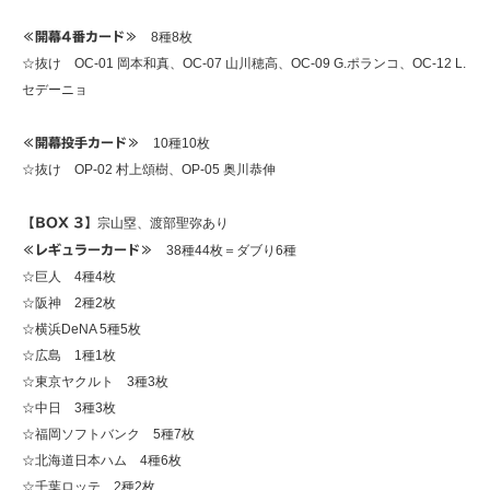
≪開幕4番カード≫
8種8枚
☆抜け OC-01 岡本和真、OC-07 山川穂高、OC-09 G.ポランコ、OC-12 L.
セデーニョ
≪開幕投手カード≫
10種10枚
☆抜け OP-02 村上頌樹、OP-05 奥川恭伸
【BOX 3】
宗山塁、渡部聖弥あり
≪レギュラーカード≫
38種44枚＝ダブり6種
☆巨人 4種4枚
☆阪神 2種2枚
☆横浜DeNA 5種5枚
☆広島 1種1枚
☆東京ヤクルト 3種3枚
☆中日 3種3枚
☆福岡ソフトバンク 5種7枚
☆北海道日本ハム 4種6枚
☆千葉ロッテ 2種2枚