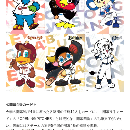
≪開幕4番カード≫
今季の開幕戦で4番に座った各球団の主砲12人をカードに。「開幕投手カー
ド」の「OPENING PITCHER」と対照的な「開幕四番」の毛筆文字が力強
い。裏面には各チームの過去5年間の開幕4番の成績を掲載。