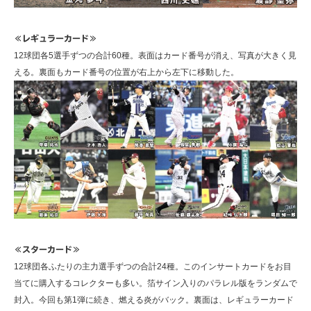
≪レギュラーカード≫
12球団各5選手ずつの合計60種。表面はカード番号が消え、写真が大きく見
える。裏面もカード番号の位置が右上から左下に移動した。
≪スターカード≫
12球団各ふたりの主力選手ずつの合計24種。このインサートカードをお目
当てに購入するコレクターも多い。箔サイン入りのパラレル版をランダムで
封入。今回も第1弾に続き、燃える炎がバック。裏面は、レギュラーカード