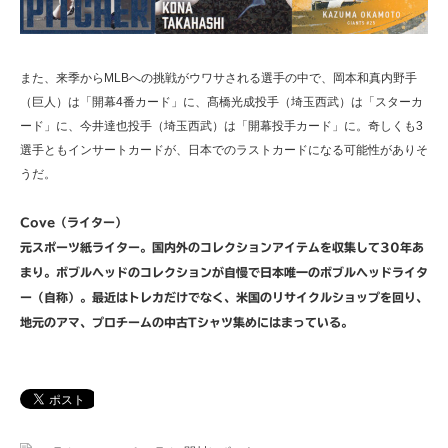
また、来季からMLBへの挑戦がウワサされる選手の中で、岡本和真内野手
（巨人）は「開幕4番カード」に、髙橋光成投手（埼玉西武）は「スターカ
ード」に、今井達也投手（埼玉西武）は「開幕投手カード」に。奇しくも3
選手ともインサートカードが、日本でのラストカードになる可能性がありそ
うだ。
Cove（ライター）
元スポーツ紙ライター。国内外のコレクションアイテムを収集して30年あ
まり。ボブルヘッドのコレクションが自慢で日本唯一のボブルヘッドライタ
ー（自称）。最近はトレカだけでなく、米国のリサイクルショップを回り、
地元のアマ、プロチームの中古Tシャツ集めにはまっている。