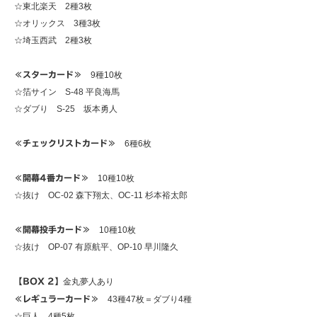
☆東北楽天 2種3枚
☆オリックス 3種3枚
☆埼玉西武 2種3枚
≪スターカード≫
9種10枚
☆箔サイン S-48 平良海馬
☆ダブり S-25 坂本勇人
≪チェックリストカード≫
6種6枚
≪開幕4番カード≫
10種10枚
☆抜け OC-02 森下翔太、OC-11 杉本裕太郎
≪開幕投手カード≫
10種10枚
☆抜け OP-07 有原航平、OP-10 早川隆久
【BOX 2】
金丸夢人あり
≪レギュラーカード≫
43種47枚＝ダブり4種
☆巨人 4種5枚