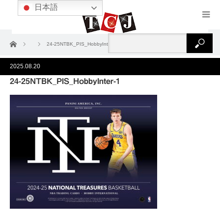
日本語
ホーム
24-25NTBK_PIS_HobbyInter-1
2025.08.20
24-25NTBK_PIS_HobbyInter-1