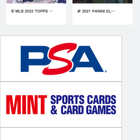
⚾ MLB 2022 TOPPS …
🏈 2021 PANINI EL…